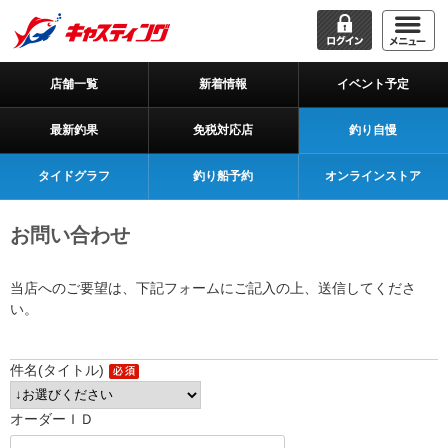
店舗一覧
新着情報
イベント予定
最新釣果
免税対応店
釣り自慢
タイドグラフ
釣り船予約
オンラインストア
お問い合わせ
当店へのご要望は、下記フォームにご記入の上、送信してくださ
い。
件名(タイトル)
オーダーＩＤ