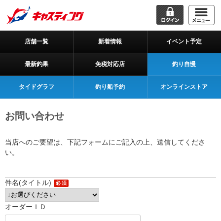
店舗一覧
新着情報
イベント予定
最新釣果
免税対応店
釣り自慢
タイドグラフ
釣り船予約
オンラインストア
お問い合わせ
当店へのご要望は、下記フォームにご記入の上、送信してくださ
い。
件名(タイトル)
オーダーＩＤ