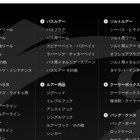
バスルアー
ソルトルアー
グリール
バスプラグ
シーバス・ヒラメ
ール
バス用ワーム
ソルト用ワーム
軸リール
スピナーベイト・バズベイト
ソルト用ルアー 
ル
ラバージグ・チャターベイト
オフショアプラグ
の他
バス用メタルジグ・スプーン
ソルト用メタルジ
ーツ・メンテナンス
バスルアー その他
タイラバ・インチ
ハリス
ルアー用品
クーラーボックス
マズ・ライギョ用
ジグヘッド
クーラーボックス
トレブルフック
保冷剤・クーラー
アーライン
アシストフック
ルアーライン
バッグ・ケース
シングルフック
ン
バッグ・ポーチ
ルアーフック その他
用ライン
ロッドケース
シンカー
イン
ケース・ボックス