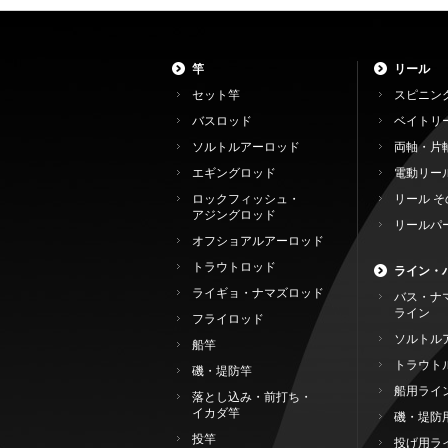
竿
リール
セット竿
スピニン
バスロッド
ベイトリ
ソルトルアーロッド
両軸・片
エギングロッド
電動リー
ロックフィッシュ・
リール そ
アジングロッド
リールパ
オフショアルアーロッド
トラウトロッド
ライン・
ライギョ・ナマズロッド
バス・ナ
ライン
フライロッド
ソルトル
船竿
トラウト
磯・堤防竿
船用ライ
落とし込み・前打ち・
イカダ竿
磯・堤防
投竿
投げ用ラ