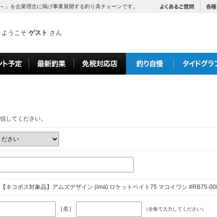
～』を企業理念に掲げ事業展開する釣り具チェーンです。
ようこそ
ゲスト
さん
信してください。
ネコポス対象品】アムズデザイン (ima) ロケットベイト75 マコイワシ #RB75-00
［名］
（全角で入力してください）