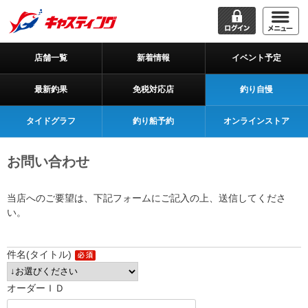
店舗一覧
新着情報
イベント予定
最新釣果
免税対応店
釣り自慢
タイドグラフ
釣り船予約
オンラインストア
お問い合わせ
当店へのご要望は、下記フォームにご記入の上、送信してくださ
い。
件名(タイトル)
オーダーＩＤ