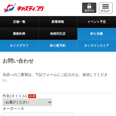
店舗一覧
新着情報
イベント予定
最新釣果
免税対応店
釣り自慢
タイドグラフ
釣り船予約
オンラインストア
お問い合わせ
当店へのご要望は、下記フォームにご記入の上、送信してくださ
い。
件名(タイトル)
オーダーＩＤ