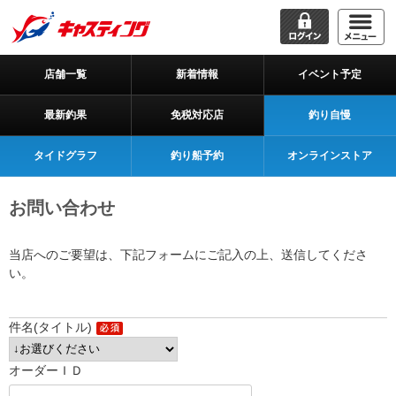
店舗一覧
新着情報
イベント予定
最新釣果
免税対応店
釣り自慢
タイドグラフ
釣り船予約
オンラインストア
お問い合わせ
当店へのご要望は、下記フォームにご記入の上、送信してくださ
い。
件名(タイトル)
オーダーＩＤ