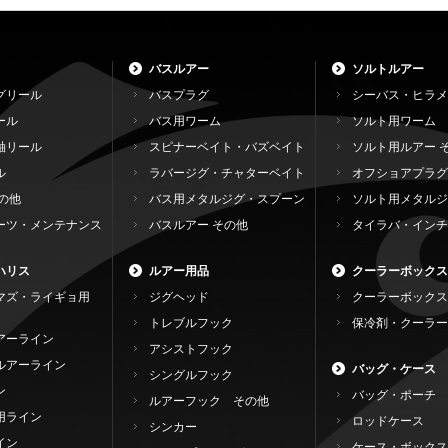
バスルアー
ソルトルアー
グリール
バスプラグ
シーバス・ヒラメ
ール
バス用ワーム
ソルト用ワーム
軸リール
スピナーベイト・バズベイト
ソルト用ルアー 
ル
ラバージグ・チャターベイト
オフショアプラグ
の他
バス用メタルジグ・スプーン
ソルト用メタルジ
ーツ・メンテナンス
バスルアー その他
タイラバ・インチ
ハリス
ルアー用品
クーラーボックス
マズ・ライギョ用
ジグヘッド
クーラーボックス
トレブルフック
保冷剤・クーラー
アーライン
アシストフック
ルアーライン
バッグ・ケース
シングルフック
ン
バッグ・ポーチ
ルアーフック その他
用ライン
ロッドケース
シンカー
イン
ケース・ボックス