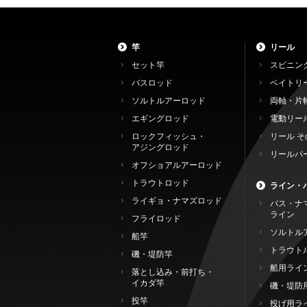
竿
リール
セット竿
スピニン
バスロッド
ベイトリ
ソルトルアーロッド
両軸・片
エギングロッド
電動リー
ロックフィッシュ・
リール そ
アジングロッド
リールパ
オフショアルアーロッド
トラウトロッド
ライン・
ライギョ・ナマズロッド
バス・ナ
ライン
フライロッド
ソルトル
船竿
トラウト
磯・堤防竿
船用ライ
落とし込み・前打ち・
イカダ竿
磯・堤防
投竿
投げ用ラ