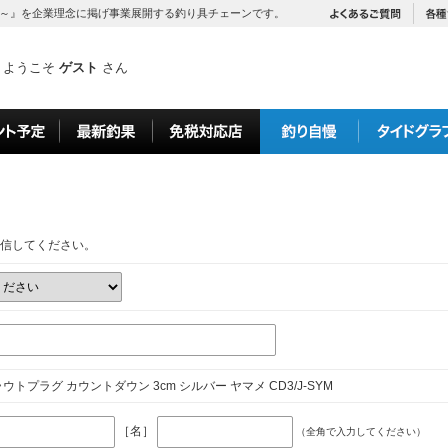
～』を企業理念に掲げ事業展開する釣り具チェーンです。
ようこそ
ゲスト
さん
信してください。
ウトプラグ カウントダウン 3cm シルバー ヤマメ CD3/J-SYM
［名］
（全角で入力してください）