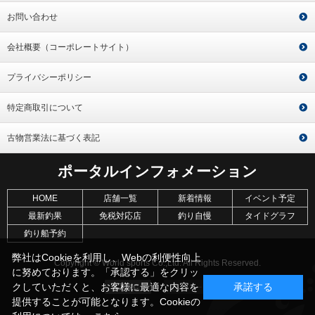
お問い合わせ
会社概要（コーポレートサイト）
プライバシーポリシー
特定商取引について
古物営業法に基づく表記
ポータルインフォメーション
HOME
店舗一覧
新着情報
イベント予定
最新釣果
免税対応店
釣り自慢
タイドグラフ
釣り船予約
弊社はCookieを利用し、Webの利便性向上
Copyright © World sports Co.,Ltd. All Rights Reserved.
に努めております。「承認する」をクリッ
クしていただくと、お客様に最適な内容を
承諾する
提供することが可能となります。Cookieの