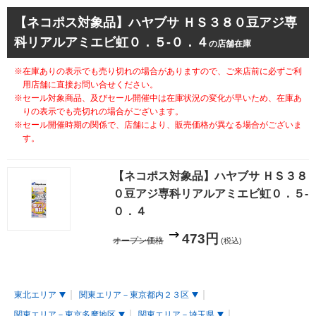
【ネコポス対象品】ハヤブサ ＨＳ３８０豆アジ専
科リアルアミエビ虹０．５-０．４
の店舗在庫
※在庫ありの表示でも売り切れの場合がありますので、ご来店前に必ずご利
用店舗に直接お問い合せください。
※セール対象商品、及びセール開催中は在庫状況の変化が早いため、在庫あ
りの表示でも売切れの場合がございます。
※セール開催時期の関係で、店舗により、販売価格が異なる場合がございま
す。
【ネコポス対象品】ハヤブサ ＨＳ３８
０豆アジ専科リアルアミエビ虹０．５-
０．４
473円
オープン価格
(税込)
東北エリア
関東エリア－東京都内２３区
関東エリア－東京多摩地区
関東エリア－埼玉県