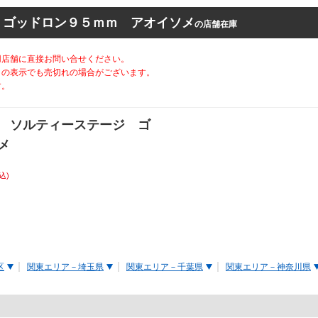
 ゴッドロン９５ｍｍ アオイソメ
の店舗在庫
用店舗に直接お問い合せください。
りの表示でも売切れの場合がございます。
す。
 ソルティーステージ ゴ
メ
込)
区
関東エリア－埼玉県
関東エリア－千葉県
関東エリア－神奈川県