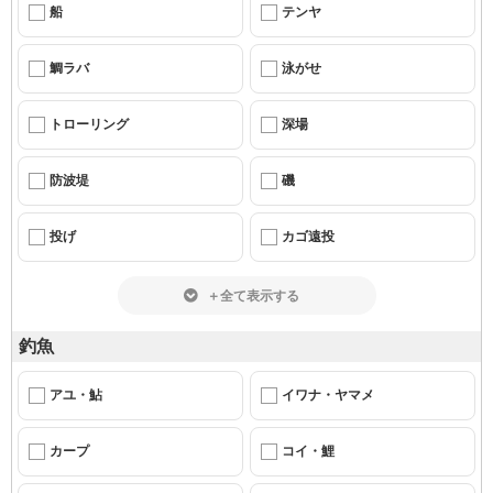
船
テンヤ
鯛ラバ
泳がせ
トローリング
深場
防波堤
磯
投げ
カゴ遠投
＋全て表示する
釣魚
アユ・鮎
イワナ・ヤマメ
カープ
コイ・鯉