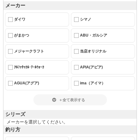
メーカー
ダイワ
シマノ
がまかつ
ABU・ガルシア
メジャークラフト
当店オリジナル
ｱﾙﾌｧﾀｯｸﾙ･ﾃｰﾙｳｫｰｸ
APIA(アピア)
AGUA(アグア)
ima（アイマ）
＋全て表示する
シリーズ
メーカーを選択してください。
釣り方