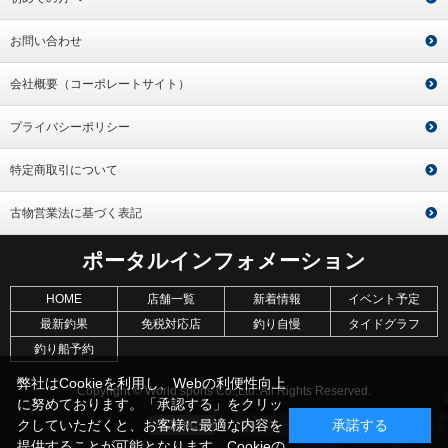
お問い合わせ
会社概要（コーポレートサイト）
プライバシーポリシー
特定商取引について
古物営業法に基づく表記
ポータルインフォメーション
HOME
店舗一覧
新着情報
イベント予定
最新釣果
免税対応店
釣り自慢
タイドグラフ
釣り船予約
弊社はCookieを利用し、Webの利便性向上
Copyright © World sports Co.,Ltd. All Rights Reserved.
に努めております。「承認する」をクリッ
クしていただくと、お客様に最適な内容を
承諾する
提供することが可能となります。Cookieの