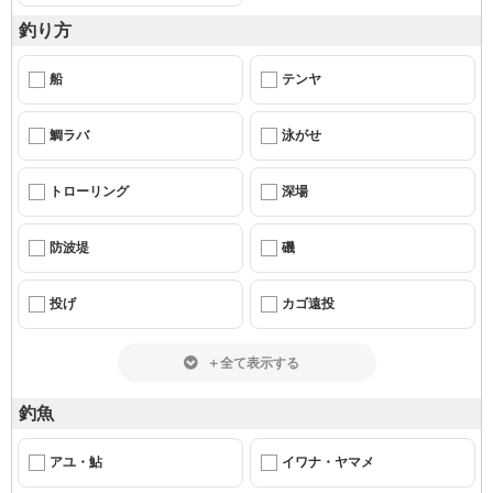
釣り方
船
テンヤ
鯛ラバ
泳がせ
トローリング
深場
防波堤
磯
投げ
カゴ遠投
＋全て表示する
釣魚
アユ・鮎
イワナ・ヤマメ