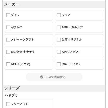
メーカー
ダイワ
シマノ
がまかつ
ABU・ガルシア
メジャークラフト
当店オリジナル
ｱﾙﾌｧﾀｯｸﾙ･ﾃｰﾙｳｫｰｸ
APIA(アピア)
AGUA(アグア)
ima（アイマ）
＋全て表示する
シリーズ
ハヤブサ
フリーノット