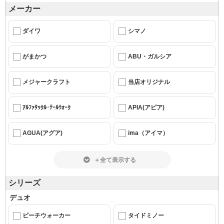
メーカー
ダイワ
シマノ
がまかつ
ABU・ガルシア
メジャークラフト
当店オリジナル
ｱﾙﾌｧﾀｯｸﾙ･ﾃｰﾙｳｫｰｸ
APIA(アピア)
AGUA(アグア)
ima（アイマ）
＋全て表示する
シリーズ
デュオ
ビーチウォーカー
タイドミノー