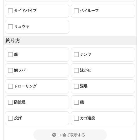
タイドバイブ
ベイルーフ
リュウキ
釣り方
船
テンヤ
鯛ラバ
泳がせ
トローリング
深場
防波堤
磯
投げ
カゴ遠投
＋全て表示する