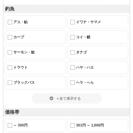
釣魚
アユ・鮎
イワナ・ヤマメ
カープ
コイ・鯉
サーモン・鮭
タナゴ
トラウト
ハヤ・ハエ
ブラックバス
ヘラ・へら
＋全て表示する
価格帯
～ 300円
301円 ～ 1,000円