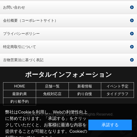
お問い合わせ
会社概要（コーポレートサイト）
プライバシーポリシー
特定商取引について
古物営業法に基づく表記
ポータルインフォメーション
HOME
店舗一覧
新着情報
イベント予定
最新釣果
免税対応店
釣り自慢
タイドグラフ
釣り船予約
弊社はCookieを利用し、Webの利便性向上
Copyright © World sports Co.,Ltd. All Rights Reserved.
に努めております。「承認する」をクリッ
クしていただくと、お客様に最適な内容を
承諾する
提供することが可能となります。Cookieの