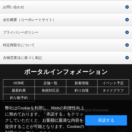
お問い合わせ
会社概要（コーポレートサイト）
プライバシーポリシー
特定商取引について
古物営業法に基づく表記
ポータルインフォメーション
HOME
店舗一覧
新着情報
イベント予定
最新釣果
免税対応店
釣り自慢
タイドグラフ
釣り船予約
弊社はCookieを利用し、Webの利便性向上
Copyright © World sports Co.,Ltd. All Rights Reserved.
に努めております。「承認する」をクリッ
クしていただくと、お客様に最適な内容を
承諾する
提供することが可能となります。Cookieの