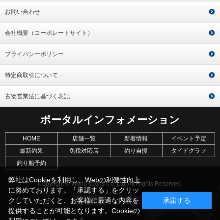
お問い合わせ
会社概要（コーポレートサイト）
プライバシーポリシー
特定商取引について
古物営業法に基づく表記
ポータルインフォメーション
HOME
店舗一覧
新着情報
イベント予定
最新釣果
免税対応店
釣り自慢
タイドグラフ
釣り船予約
弊社はCookieを利用し、Webの利便性向上
Copyright © World sports Co.,Ltd. All Rights Reserved.
に努めております。「承認する」をクリッ
クしていただくと、お客様に最適な内容を
承諾する
提供することが可能となります。Cookieの