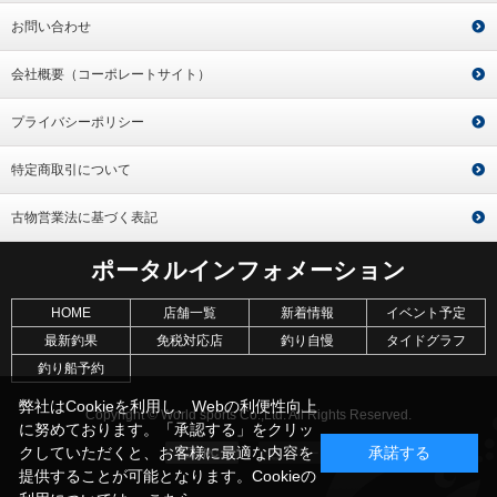
お問い合わせ
会社概要（コーポレートサイト）
プライバシーポリシー
特定商取引について
古物営業法に基づく表記
ポータルインフォメーション
HOME
店舗一覧
新着情報
イベント予定
最新釣果
免税対応店
釣り自慢
タイドグラフ
釣り船予約
弊社はCookieを利用し、Webの利便性向上
Copyright © World sports Co.,Ltd. All Rights Reserved.
に努めております。「承認する」をクリッ
クしていただくと、お客様に最適な内容を
承諾する
提供することが可能となります。Cookieの