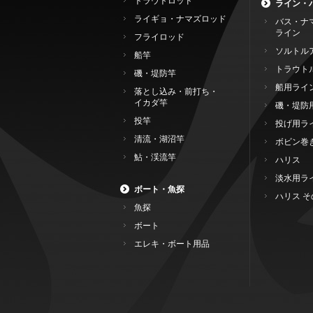
トラウトロッド
ライン・
ライギョ・ナマズロッド
バス・ナ
ライン
フライロッド
ソルトル
船竿
トラウト
磯・堤防竿
船用ライ
落とし込み・前打ち・
イカダ竿
磯・堤防
投竿
投げ用ラ
清流・湖沼竿
ボビン巻
鮎・渓流竿
ハリス
淡水用ラ
ボート・魚探
ハリス そ
魚探
ボート
エレキ・ボート用品