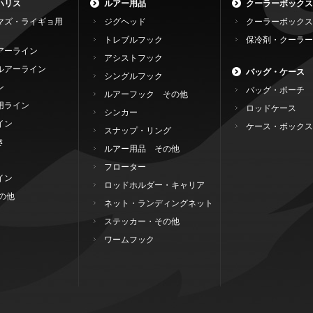
ハリス
ルアー用品
クーラーボックス
マズ・ライギョ用
ジグヘッド
クーラーボックス
トレブルフック
保冷剤・クーラー
アーライン
アシストフック
ルアーライン
バッグ・ケース
シングルフック
ン
バッグ・ポーチ
ルアーフック その他
用ライン
ロッドケース
シンカー
イン
ケース・ボックス
スナップ・リング
き
ルアー用品 その他
フローター
イン
ロッドホルダー・キャリア
の他
ネット・ランディングネット
ステッカー・その他
ワームフック