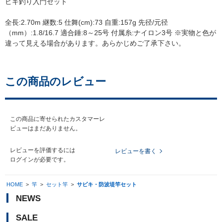
ビキ釣り入門セット
全長:2.70m 継数:5 仕舞(cm):73 自重:157g 先径/元径
（mm）:1.8/16.7 適合錘:8～25号 付属糸:ナイロン3号 ※実物と色が
違って見える場合があります。あらかじめご了承下さい。
この商品のレビュー
この商品に寄せられたカスタマーレ
ビューはまだありません。
レビューを評価するには
レビューを書く
ログイン
が必要です。
HOME
>
竿
>
セット竿
>
サビキ・防波堤竿セット
NEWS
SALE