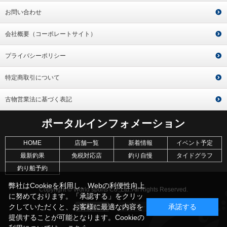
お問い合わせ
会社概要（コーポレートサイト）
プライバシーポリシー
特定商取引について
古物営業法に基づく表記
ポータルインフォメーション
HOME
店舗一覧
新着情報
イベント予定
最新釣果
免税対応店
釣り自慢
タイドグラフ
釣り船予約
弊社はCookieを利用し、Webの利便性向上
Copyright © World sports Co.,Ltd. All Rights Reserved.
に努めております。「承認する」をクリッ
クしていただくと、お客様に最適な内容を
承諾する
提供することが可能となります。Cookieの