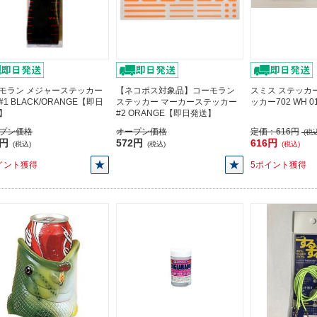
モラン メジャーステッカー
【ネコポス対象品】コーモラン
スミス ステッカ
 #1 BLACK/ORANGE【即日
ステッカー マーカーステッカー
ッカー702 WH 
】
#2 ORANGE【即日発送】
プン価格
オープン価格
定価：
616円
(税込
0円
572円
616円
(税込)
(税込)
(税込)
イント獲得
5ポイント獲得