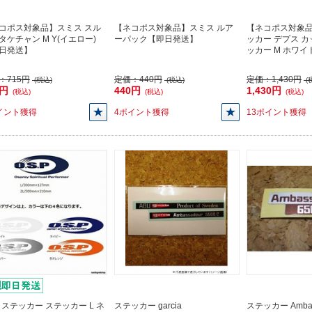
コポス対象品】スミス スル
【ネコポス対象品】スミス ルア
【ネコポス対象品
タケチャン M Y(イエロー)
ーパック【即日発送】
ッカー デプス 
日発送】
ッカー M ホワ
：
715円
定価：
440円
定価：
1,430円
(税込)
(税込)
(
5円
440円
1,430円
(税込)
(税込)
(税込)
イント獲得
4ポイント獲得
13ポイント獲得
P ステッカー ステッカー L ネ
ステッカー garcia
ステッカー Ambas