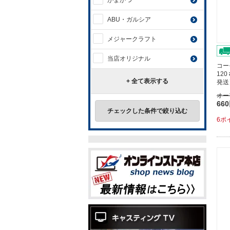
がまかつ
ABU・ガルシア
メジャークラフト
当店オリジナル
コー
120
+ 全て表示する
発送
オー
66
チェックした条件で絞り込む
6ポ