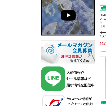
Riv
ス 
ｈ 
【即
オー
1,7
16