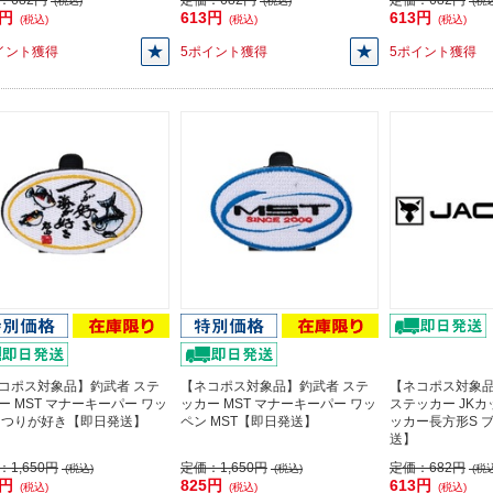
：
682円
定価：
682円
定価：
682円
(税込)
(税込)
(税込
3円
613円
613円
(税込)
(税込)
(税込)
イント獲得
5ポイント獲得
5ポイント獲得
コポス対象品】釣武者 ステ
【ネコポス対象品】釣武者 ステ
【ネコポス対象
ー MST マナーキーパー ワッ
ッカー MST マナーキーパー ワッ
ステッカー JK
 つりが好き【即日発送】
ペン MST【即日発送】
ッカー長方形S 
送】
：
1,650円
定価：
1,650円
定価：
682円
(税込)
(税込)
(税込
5円
825円
613円
(税込)
(税込)
(税込)