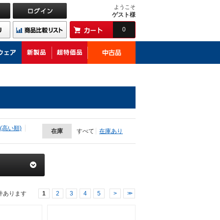
ようこそ
ゲスト様
0
(高い順)
在庫
すべて
在庫あり
件あります
1
2
3
4
5
>
>>