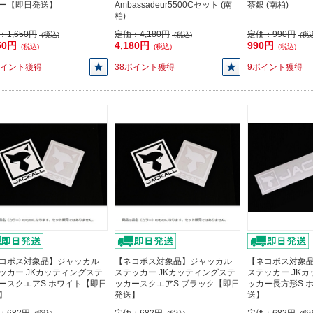
ー【即日発送】
Ambassadeur5500Cセット (南
茶銀 (南柏)
柏)
：
1,650円
定価：
4,180円
定価：
990円
(税込)
(税込)
(税込
50円
4,180円
990円
(税込)
(税込)
(税込)
ポイント獲得
38ポイント獲得
9ポイント獲得
コポス対象品】ジャッカル
【ネコポス対象品】ジャッカル
【ネコポス対象
ッカー JKカッティングステ
ステッカー JKカッティングステ
ステッカー JK
ースクエアS ホワイト【即日
ッカースクエアS ブラック【即日
ッカー長方形S 
】
発送】
送】