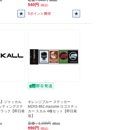
定価：
540円
)
(税込)
540円
(税込)
5ポイント獲得
品】ジャッカル
オレンジブルー ステッカー
カッティングステ
MZAS-862 mazume ロゴステッ
ブラック【即日発
カー スカル 4種セット【即日発
送】
定価：
1,100円
)
(税込)
990円
(税込)