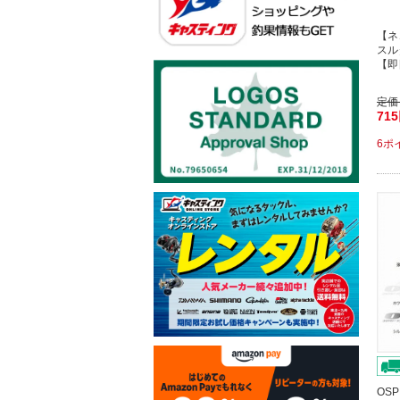
【ネ
スル
【即
定価
71
6ポ
OS