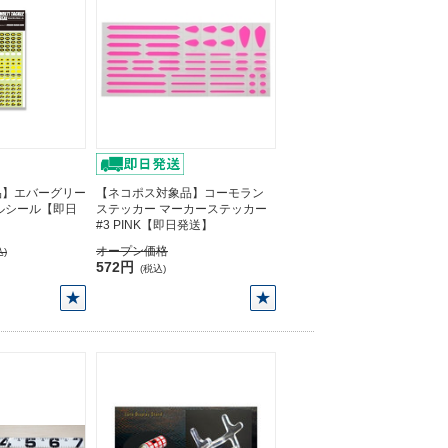
品】エバーグリー
【ネコポス対象品】コーモラン
ルシール【即日
ステッカー マーカーステッカー
#3 PINK【即日発送】
オープン価格
)
572円
(税込)