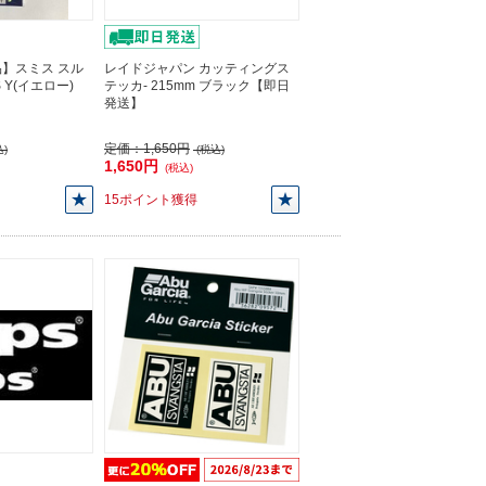
】スミス スル
レイドジャパン カッティングス
 Y(イエロー)
テッカ- 215mm ブラック【即日
発送】
定価：
1,650円
)
(税込)
1,650円
(税込)
15ポイント獲得