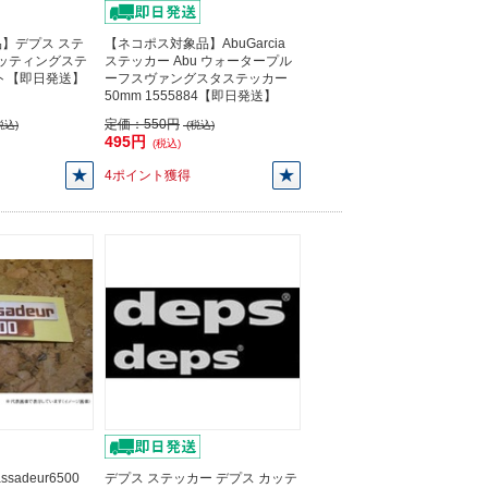
】デプス ステ
【ネコポス対象品】AbuGarcia
カッティングステ
ステッカー Abu ウォータープル
イト【即日発送】
ーフスヴァングスタステッカー
50mm 1555884【即日発送】
定価：
550円
税込)
(税込)
495円
(税込)
4ポイント獲得
sadeur6500
デプス ステッカー デプス カッテ