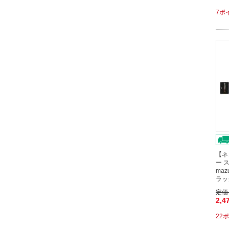
7ポ
【ネ
ー ス
ma
ラッ
定価
2,4
22