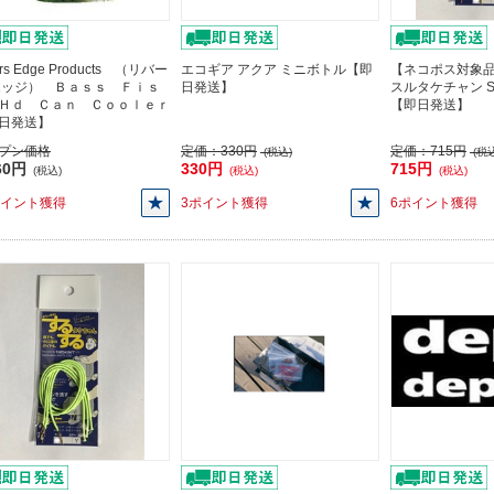
ers Edge Products （リバー
エコギア アクア ミニボトル【即
【ネコポス対象品
エッジ） Ｂａｓｓ Ｆｉｓ
日発送】
スルタケチャン S
Ｈｄ Ｃａｎ Ｃｏｏｌｅｒ
【即日発送】
日発送】
プン価格
定価：
330円
定価：
715円
(税込)
(税込
60円
330円
715円
(税込)
(税込)
(税込)
ポイント獲得
3ポイント獲得
6ポイント獲得