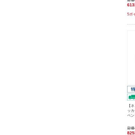
定価
61
5ポ
【ネ
ッカ
ペン
定価
82