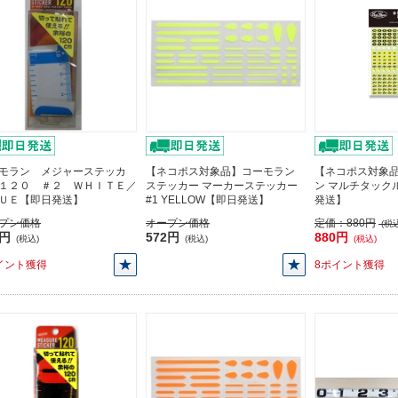
モラン メジャーステッカ
【ネコポス対象品】コーモラン
【ネコポス対象
１２０ ＃２ ＷＨＩＴＥ／
ステッカー マーカーステッカー
ン マルチタック
ＵＥ【即日発送】
#1 YELLOW【即日発送】
発送】
プン価格
オープン価格
定価：
880円
(税込
0円
572円
880円
(税込)
(税込)
(税込)
イント獲得
8ポイント獲得