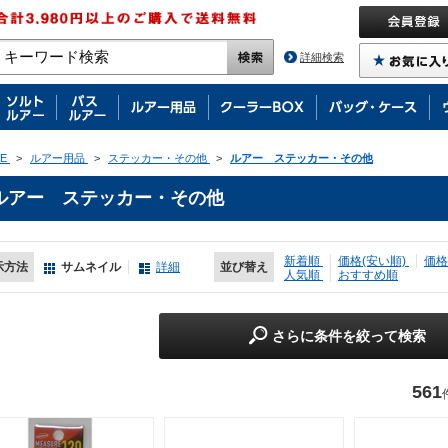
詳細検索
E
>
ルアー用品
>
ステッカー・その他
>
ルアー ステッカー・その他
ルアー ステッカー・その他
新着順
価格(安い順)
価格
示方法
サムネイル
詳細
並び替え
人気順
おすすめ順
さらに条件を絞って検索
561