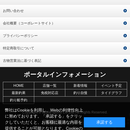
お問い合わせ
会社概要（コーポレートサイト）
プライバシーポリシー
特定商取引について
古物営業法に基づく表記
ポータルインフォメーション
HOME
店舗一覧
新着情報
イベント予定
最新釣果
免税対応店
釣り自慢
タイドグラフ
釣り船予約
弊社はCookieを利用し、Webの利便性向上
Copyright © World sports Co.,Ltd. All Rights Reserved.
に努めております。「承認する」をクリッ
クしていただくと、お客様に最適な内容を
承諾する
提供することが可能となります。Cookieの