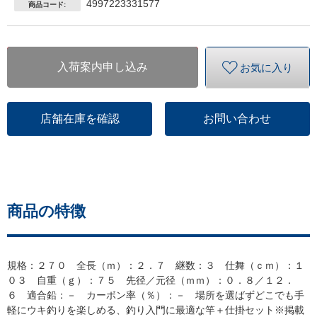
4997223331577
商品コード:
入荷案内申し込み
お気に入り
店舗在庫を確認
お問い合わせ
商品の特徴
規格：２７０ 全長（ｍ）：２．７ 継数：３ 仕舞（ｃｍ）：１
０３ 自重（ｇ）：７５ 先径／元径（ｍｍ）：０．８／１２．
６ 適合鉛：－ カーボン率（％）：－ 場所を選ばずどこでも手
軽にウキ釣りを楽しめる、釣り入門に最適な竿＋仕掛セット※掲載