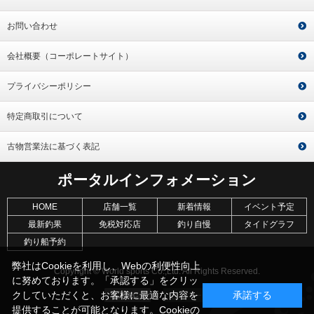
お問い合わせ
会社概要（コーポレートサイト）
プライバシーポリシー
特定商取引について
古物営業法に基づく表記
ポータルインフォメーション
HOME
店舗一覧
新着情報
イベント予定
最新釣果
免税対応店
釣り自慢
タイドグラフ
釣り船予約
弊社はCookieを利用し、Webの利便性向上
Copyright © World sports Co.,Ltd. All Rights Reserved.
に努めております。「承認する」をクリッ
クしていただくと、お客様に最適な内容を
承諾する
提供することが可能となります。Cookieの