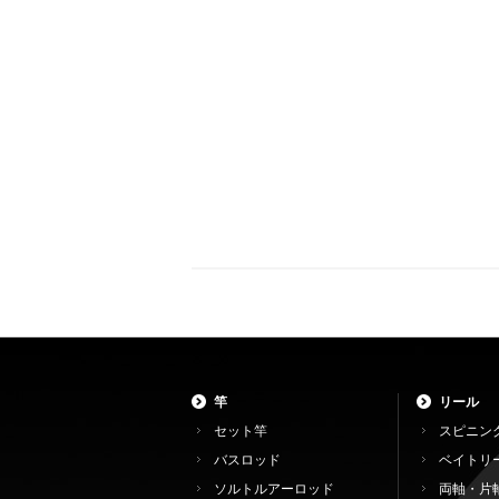
竿
リール
セット竿
スピニン
バスロッド
ベイトリ
ソルトルアーロッド
両軸・片