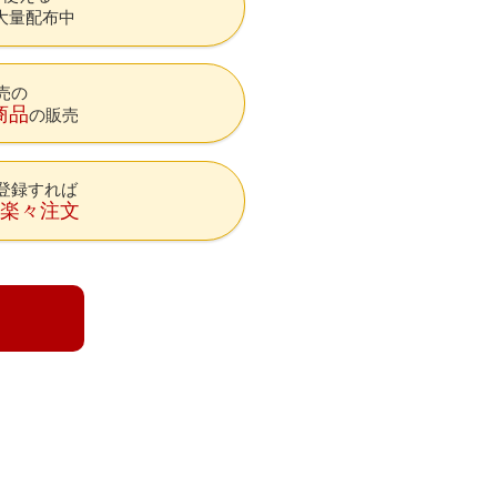
大量配布中
売の
商品
の販売
登録すれば
降楽々注文