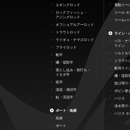
エギングロッド
電動リー
ロックフィッシュ・
リール そ
アジングロッド
リールパ
オフショアルアーロッド
トラウトロッド
ライン・
ライギョ・ナマズロッド
バス・ナ
ライン
フライロッド
ソルトル
船竿
トラウト
磯・堤防竿
船用ライ
落とし込み・前打ち・
イカダ竿
磯・堤防
投竿
投げ用ラ
清流・湖沼竿
ボビン巻
鮎・渓流竿
ハリス
淡水用ラ
ボート・魚探
ハリス そ
魚探
ボート