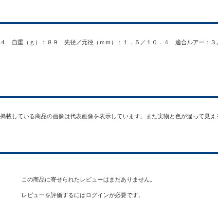
９４ 自重（ｇ）：８９ 先径／元径（ｍｍ）：１．５／１０．４ 適合ルアー：
掲載している商品の画像は代表画像を表示しています。また実物と色が違って見え
この商品に寄せられたレビューはまだありません。
レビューを評価するには
ログイン
が必要です。