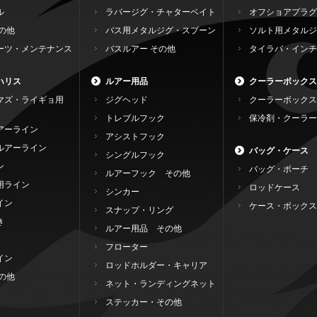
ル
ラバージグ・チャターベイト
オフショアプラグ
の他
バス用メタルジグ・スプーン
ソルト用メタルジ
ーツ・メンテナンス
バスルアー その他
タイラバ・インチ
ハリス
ルアー用品
クーラーボックス
マズ・ライギョ用
ジグヘッド
クーラーボックス
トレブルフック
保冷剤・クーラー
アーライン
アシストフック
ルアーライン
バッグ・ケース
シングルフック
ン
バッグ・ポーチ
ルアーフック その他
用ライン
ロッドケース
シンカー
イン
ケース・ボックス
スナップ・リング
き
ルアー用品 その他
フローター
イン
ロッドホルダー・キャリア
の他
ネット・ランディングネット
ステッカー・その他