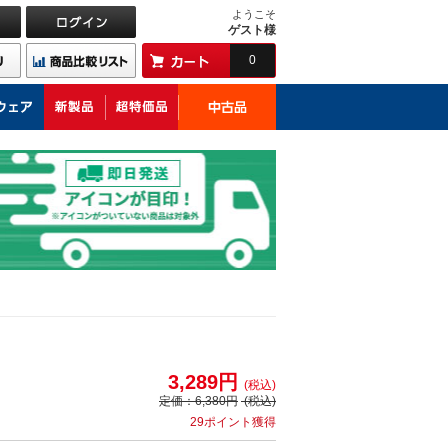
ようこそ
ゲスト様
0
3,289円
(税込)
定価：
6,380円
(税込)
29ポイント獲得