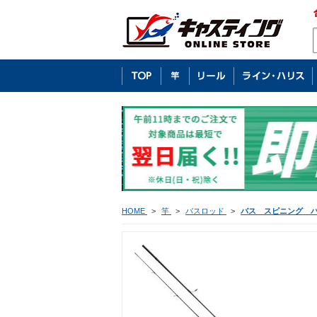
HOME
>
竿
>
バスロッド
>
バス スピニング 