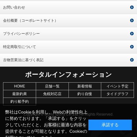
お問い合わせ
会社概要（コーポレートサイト）
プライバシーポリシー
特定商取引について
古物営業法に基づく表記
ポータルインフォメーション
HOME
店舗一覧
新着情報
イベント予定
最新釣果
免税対応店
釣り自慢
タイドグラフ
釣り船予約
弊社はCookieを利用し、Webの利便性向上
Copyright © World sports Co.,Ltd. All Rights Reserved.
に努めております。「承認する」をクリッ
クしていただくと、お客様に最適な内容を
承諾する
提供することが可能となります。Cookieの