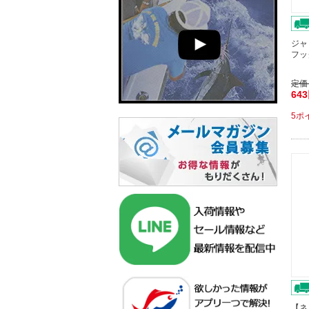
ジャ
フッ
定価
64
5ポ
【ネ