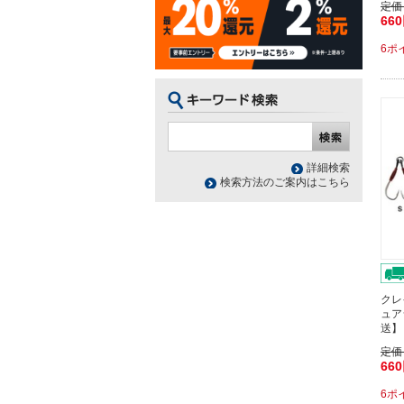
定価
66
6ポ
詳細検索
検索方法のご案内はこちら
クレ
ュア
送】
定価
66
6ポ