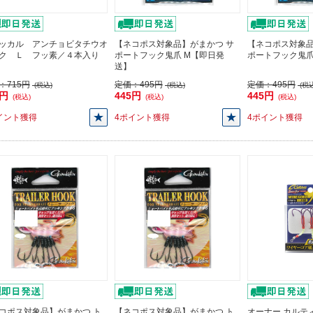
ッカル アンチョビタチウオ
【ネコポス対象品】がまかつ サ
【ネコポス対象
ク Ｌ フッ素／４本入り
ポートフック鬼爪 M【即日発
ポートフック鬼
送】
：
715円
定価：
495円
定価：
495円
(税込)
(税込)
(税込
3円
445円
445円
(税込)
(税込)
(税込)
イント獲得
4ポイント獲得
4ポイント獲得
コポス対象品】がまかつ ト
【ネコポス対象品】がまかつ ト
オーナー カルティバ 