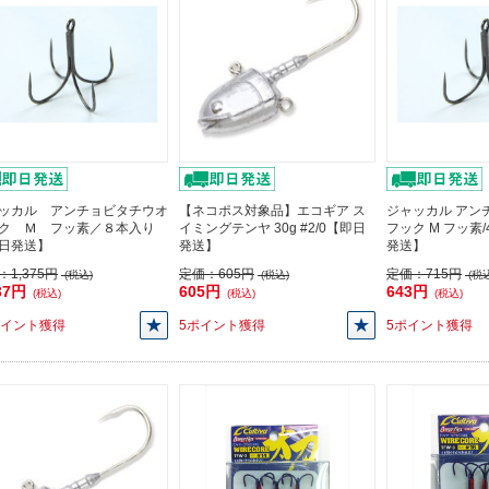
ッカル アンチョビタチウオ
【ネコポス対象品】エコギア ス
ジャッカル アン
ク Ｍ フッ素／８本入り
イミングテンヤ 30g #2/0【即日
フック M フッ素
日発送】
発送】
発送】
：
1,375円
定価：
605円
定価：
715円
(税込)
(税込)
(税込
37円
605円
643円
(税込)
(税込)
(税込)
ポイント獲得
5ポイント獲得
5ポイント獲得