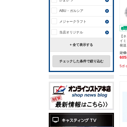
がまかつ
ABU・ガルシア
メジャークラフト
当店オリジナル
【ネ
イミ
+ 全て表示する
発送
定価
60
チェックした条件で絞り込む
5ポ