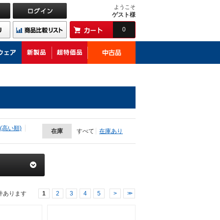
ようこそ
ゲスト様
0
(高い順)
在庫
すべて
在庫あり
件あります
1
2
3
4
5
>
>>