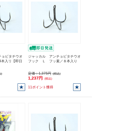
チョビタチウオ
ジャッカル アンチョビタチウオ
/4本入リ【即日
フック Ｌ フッ素／８本入り
定価：
1,375円
)
(税込)
1,237円
(税込)
11ポイント獲得