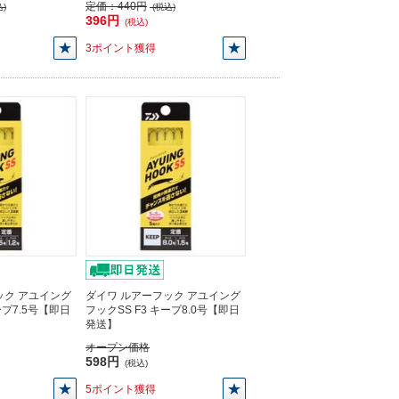
定価：
440円
)
(税込)
396円
(税込)
3ポイント獲得
ック アユイング
ダイワ ルアーフック アユイング
ープ7.5号【即日
フックSS F3 キープ8.0号【即日
発送】
オープン価格
598円
(税込)
5ポイント獲得