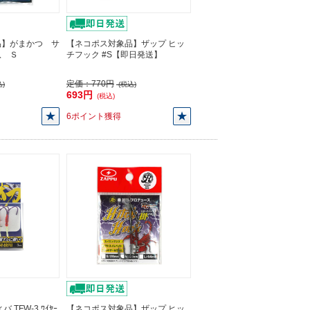
品】がまかつ サ
【ネコポス対象品】ザップ ヒッ
爪 Ｓ
チフック #S【即日発送】
定価：
770円
)
(税込)
693円
(税込)
6ポイント獲得
TFW-3 ﾜｲﾔｰ
【ネコポス対象品】ザップ ヒッ