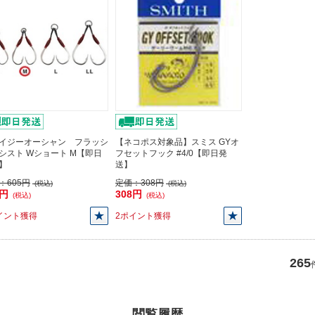
イジーオーシャン フラッシ
【ネコポス対象品】スミス GYオ
シスト Wショート M【即日
フセットフック #4/0【即日発
】
送】
：
605円
定価：
308円
(税込)
(税込)
5円
308円
(税込)
(税込)
イント獲得
2ポイント獲得
265
閲覧履歴