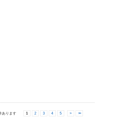
件あります
1
2
3
4
5
>
>>