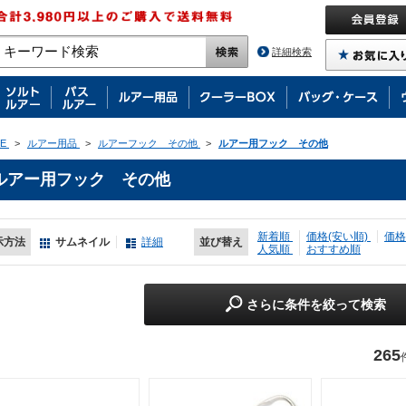
詳細検索
E
>
ルアー用品
>
ルアーフック その他
>
ルアー用フック その他
ルアー用フック その他
新着順
価格(安い順)
価格
示方法
サムネイル
詳細
並び替え
人気順
おすすめ順
さらに条件を絞って検索
265