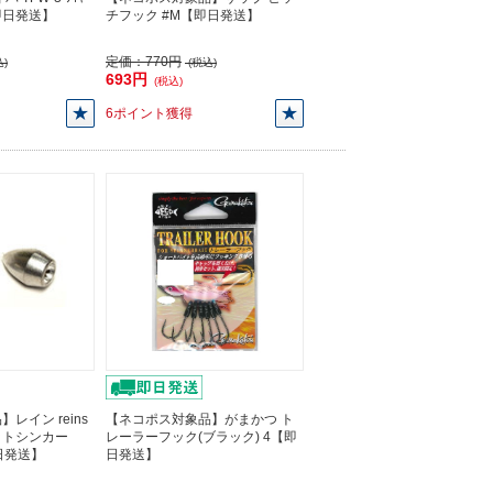
【即日発送】
チフック #M【即日発送】
定価：
770円
)
(税込)
693円
(税込)
6ポイント獲得
レイン reins
【ネコポス対象品】がまかつ ト
ットシンカー
レーラーフック(ブラック) 4【即
【即日発送】
日発送】