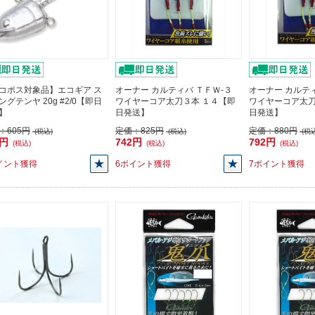
コポス対象品】エコギア ス
オーナー カルティバ ＴＦＷ-３
オーナー カルティ
ングテンヤ 20g #2/0【即日
ワイヤーコア太刀３本 １４【即
ワイヤーコア太刀
】
日発送】
日発送】
：
605円
定価：
825円
定価：
880円
(税込)
(税込)
(税込
5円
742円
792円
(税込)
(税込)
(税込)
イント獲得
6ポイント獲得
7ポイント獲得