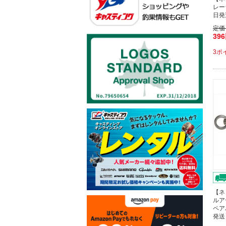
レー
日発
定価
39
3ポ
【ネ
ルア
ペア
発送