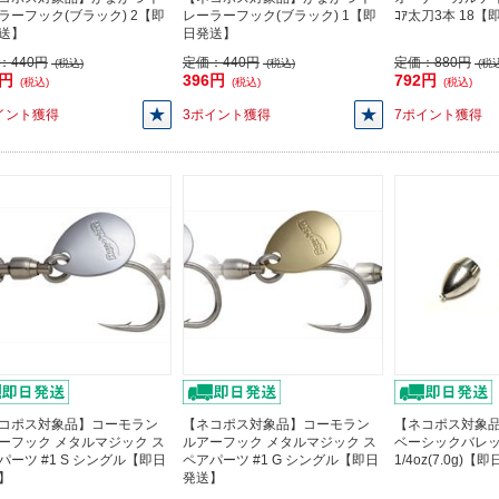
ラーフック(ブラック) 2【即
レーラーフック(ブラック) 1【即
ｺｱ太刀3本 18
送】
日発送】
：
440円
定価：
440円
定価：
880円
(税込)
(税込)
(税込
6円
396円
792円
(税込)
(税込)
(税込)
イント獲得
3ポイント獲得
7ポイント獲得
コポス対象品】コーモラン
【ネコポス対象品】コーモラン
【ネコポス対象品】
ーフック メタルマジック ス
ルアーフック メタルマジック ス
ベーシックバレ
パーツ #1 S シングル【即日
ペアパーツ #1 G シングル【即日
1/4oz(7.0g)
】
発送】