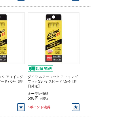
ック アユイング
ダイワ ルアーフック アユイング
ピード7.0号【即
フックSS F3 スピード7.5号【即
日発送】
オープン価格
598円
(税込)
5ポイント獲得