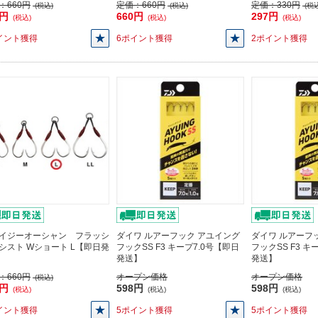
：
660円
定価：
660円
定価：
330円
(税込)
(税込)
(税込
0円
660円
297円
(税込)
(税込)
(税込)
イント獲得
6ポイント獲得
2ポイント獲得
イジーオーシャン フラッシ
ダイワ ルアーフック アユイング
ダイワ ルアーフ
シスト Wショート L【即日発
フックSS F3 キープ7.0号【即日
フックSS F3 キ
発送】
発送】
：
660円
オープン価格
オープン価格
(税込)
0円
598円
598円
(税込)
(税込)
(税込)
イント獲得
5ポイント獲得
5ポイント獲得