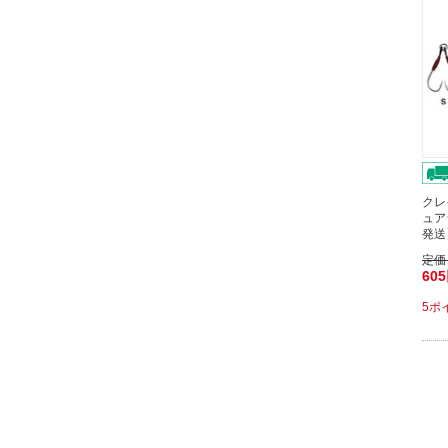
クレ
ュア
発送
定価
60
5ポ