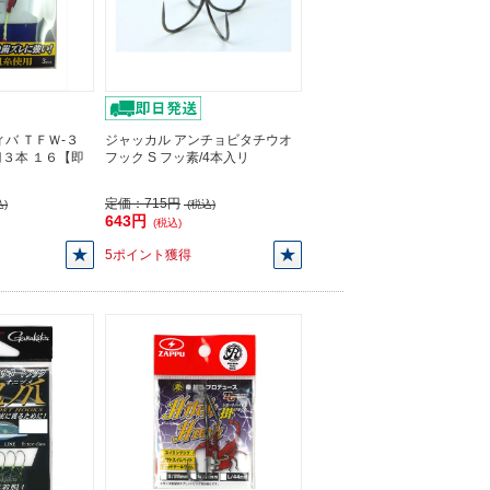
バ ＴＦＷ-３
ジャッカル アンチョビタチウオ
３本 １６【即
フック S フッ素/4本入リ
定価：
715円
)
(税込)
643円
(税込)
5ポイント獲得