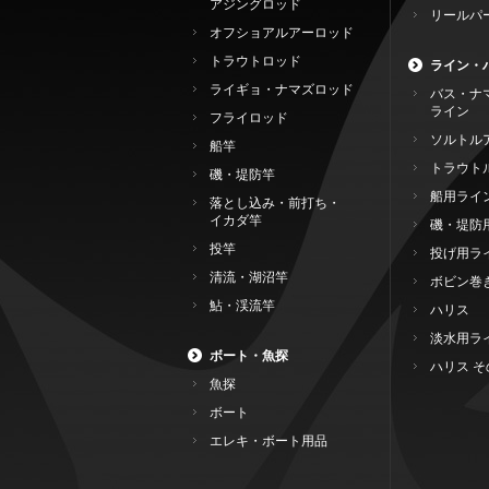
アジングロッド
リールパ
オフショアルアーロッド
トラウトロッド
ライン・
ライギョ・ナマズロッド
バス・ナ
ライン
フライロッド
ソルトル
船竿
トラウト
磯・堤防竿
船用ライ
落とし込み・前打ち・
イカダ竿
磯・堤防
投竿
投げ用ラ
清流・湖沼竿
ボビン巻
鮎・渓流竿
ハリス
淡水用ラ
ボート・魚探
ハリス そ
魚探
ボート
エレキ・ボート用品