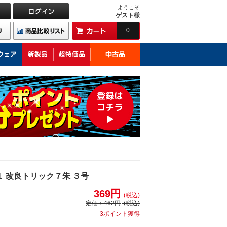
ようこそ
ゲスト様
0
１ 改良トリック７朱 ３号
369円
(税込)
定価：
462円
(税込)
3ポイント獲得