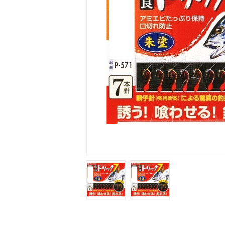
4995555248099.jpg