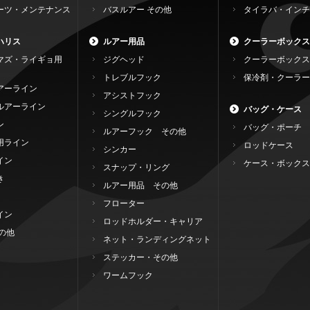
ーツ・メンテナンス
バスルアー その他
タイラバ・インチ
ハリス
ルアー用品
クーラーボックス
マズ・ライギョ用
ジグヘッド
クーラーボックス
トレブルフック
保冷剤・クーラー
アーライン
アシストフック
ルアーライン
バッグ・ケース
シングルフック
ン
バッグ・ポーチ
ルアーフック その他
用ライン
ロッドケース
シンカー
イン
ケース・ボックス
スナップ・リング
き
ルアー用品 その他
フローター
イン
ロッドホルダー・キャリア
の他
ネット・ランディングネット
ステッカー・その他
ワームフック