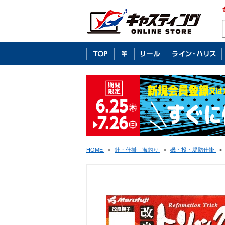
HOME
>
針・仕掛 海釣り
>
磯・投・堤防仕掛
>