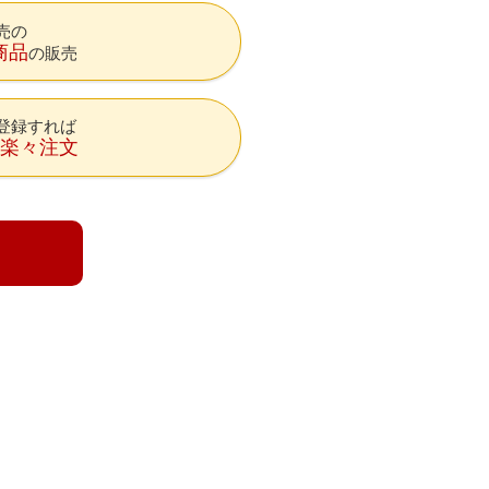
売の
商品
の販売
登録すれば
降楽々注文