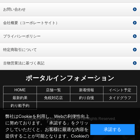
お問い合わせ
会社概要（コーポレートサイト）
プライバシーポリシー
特定商取引について
古物営業法に基づく表記
ポータルインフォメーション
HOME
店舗一覧
新着情報
イベント予定
最新釣果
免税対応店
釣り自慢
タイドグラフ
釣り船予約
弊社はCookieを利用し、Webの利便性向上
Copyright © World sports Co.,Ltd. All Rights Reserved.
に努めております。「承認する」をクリッ
クしていただくと、お客様に最適な内容を
承諾する
提供することが可能となります。Cookieの