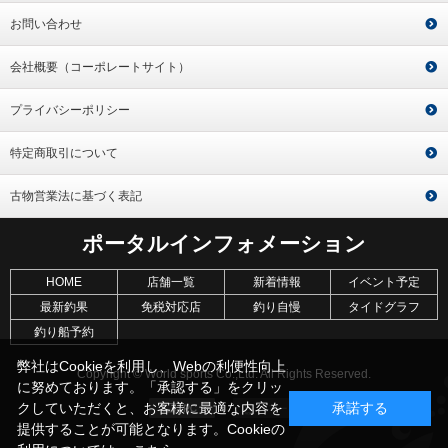
お問い合わせ
会社概要（コーポレートサイト）
プライバシーポリシー
特定商取引について
古物営業法に基づく表記
ポータルインフォメーション
HOME
店舗一覧
新着情報
イベント予定
最新釣果
免税対応店
釣り自慢
タイドグラフ
釣り船予約
弊社はCookieを利用し、Webの利便性向上
Copyright © World sports Co.,Ltd. All Rights Reserved.
に努めております。「承認する」をクリッ
クしていただくと、お客様に最適な内容を
承諾する
提供することが可能となります。Cookieの