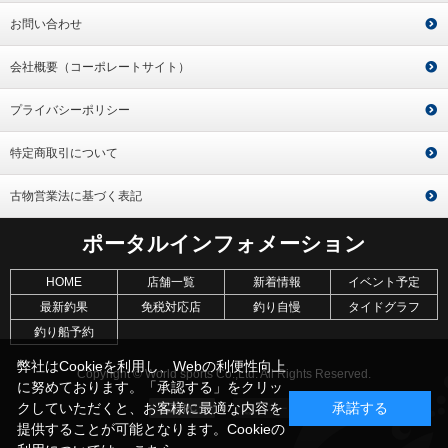
お問い合わせ
会社概要（コーポレートサイト）
プライバシーポリシー
特定商取引について
古物営業法に基づく表記
ポータルインフォメーション
HOME
店舗一覧
新着情報
イベント予定
最新釣果
免税対応店
釣り自慢
タイドグラフ
釣り船予約
弊社はCookieを利用し、Webの利便性向上
Copyright © World sports Co.,Ltd. All Rights Reserved.
に努めております。「承認する」をクリッ
クしていただくと、お客様に最適な内容を
承諾する
提供することが可能となります。Cookieの