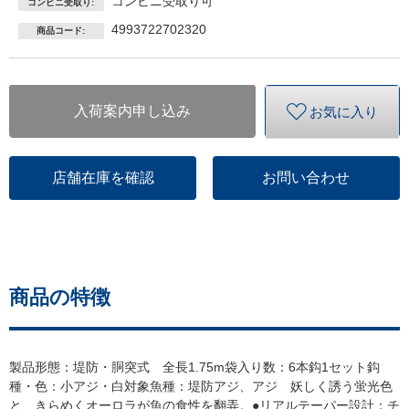
コンビニ受取り可
コンビニ受取り:
4993722702320
商品コード:
入荷案内申し込み
お気に入り
店舗在庫を確認
お問い合わせ
商品の特徴
製品形態：堤防・胴突式 全長1.75m袋入り数：6本鈎1セット鈎
種・色：小アジ・白対象魚種：堤防アジ、アジ 妖しく誘う蛍光色
と、きらめくオーロラが魚の食性を翻弄。●リアルテーパー設計：チ