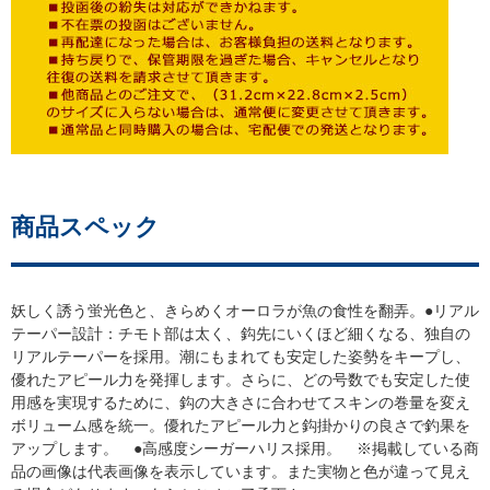
商品スペック
妖しく誘う蛍光色と、きらめくオーロラが魚の食性を翻弄。●リアル
テーパー設計：チモト部は太く、鈎先にいくほど細くなる、独自の
リアルテーパーを採用。潮にもまれても安定した姿勢をキープし、
優れたアピール力を発揮します。さらに、どの号数でも安定した使
用感を実現するために、鈎の大きさに合わせてスキンの巻量を変え
ボリューム感を統一。優れたアピール力と鈎掛かりの良さで釣果を
アップします。 ●高感度シーガーハリス採用。 ※掲載している商
品の画像は代表画像を表示しています。また実物と色が違って見え