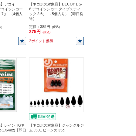
品】デコイ
【ネコポス対象品】DECOY DS-
6 デコイシンカー
6 デコイシンカー タイプスティ
 7g （4個入
ック 3.5g （5個入り）【即日発
】
送】
定価：
385円
)
(税込)
275円
(税込)
2ポイント獲得
】レイン TGネ
【ネコポス対象品】ジャングルジ
(1/64oz)【即日
ム J501 ビーンズ 35g