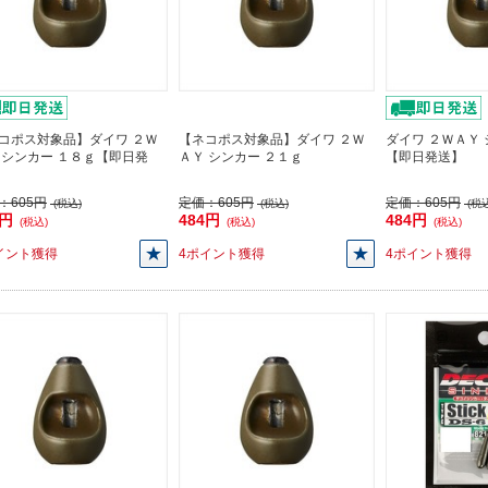
コポス対象品】ダイワ ２Ｗ
【ネコポス対象品】ダイワ ２Ｗ
ダイワ ２ＷＡＹ 
 シンカー １８ｇ【即日発
ＡＹ シンカー ２１ｇ
【即日発送】
：
605円
定価：
605円
定価：
605円
(税込)
(税込)
(税込
4円
484円
484円
(税込)
(税込)
(税込)
イント獲得
4ポイント獲得
4ポイント獲得