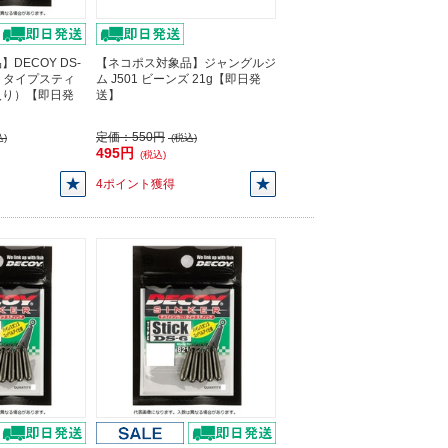
DECOY DS-
【ネコポス対象品】ジャングルジ
ー タイプスティ
ム J501 ビーンズ 21g【即日発
個入り）【即日発
送】
定価：
550円
)
(税込)
495円
(税込)
4ポイント獲得