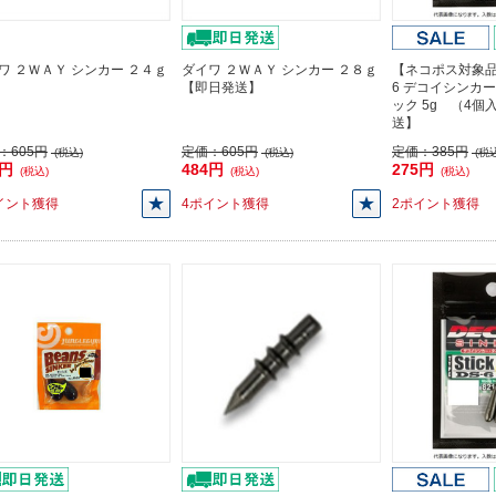
ワ ２ＷＡＹ シンカー ２４ｇ
ダイワ ２ＷＡＹ シンカー ２８ｇ
【ネコポス対象品】
【即日発送】
6 デコイシンカ
ック 5g （4
送】
：
605円
定価：
605円
定価：
385円
(税込)
(税込)
(税込
4円
484円
275円
(税込)
(税込)
(税込)
イント獲得
4ポイント獲得
2ポイント獲得