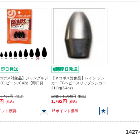
コポス対象品】ジャングルジ
【ネコポス対象品】レイン シン
J501 ビーンズ 42g【即日発
カー TGヘビースリップシンカー
21.0g(3/4oz)
：
737円
定価：
1,958円
(税込)
(税込)
3円
1,762円
(税込)
(税込)
イント獲得
16ポイント獲得
1427