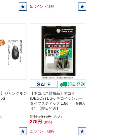
5ポイント獲得
品】ジャングルジ
【ネコポス対象品】デコイ
 5g
(DECOY) DS-6 デコイシンカー
タイプスティック 1.8g （6個入
り）【即日発送】
定価：
385円
)
(税込)
275円
(税込)
2ポイント獲得