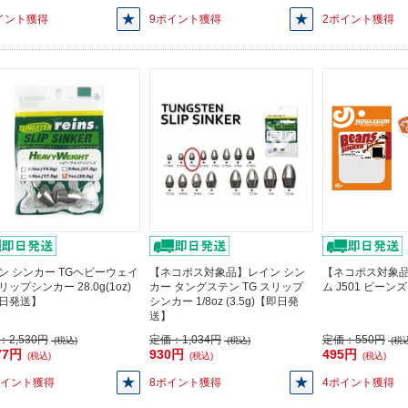
イント獲得
9ポイント獲得
2ポイント獲得
ン シンカー TGヘビーウェイ
【ネコポス対象品】レイン シン
【ネコポス対象
ップシンカー 28.0g(1oz)
カー タングステン TG スリップ
ム J501 ビーンズ
日発送】
シンカー 1/8oz (3.5g)【即日発
送】
：
2,530円
定価：
1,034円
定価：
550円
(税込)
(税込)
(税込
77円
930円
495円
(税込)
(税込)
(税込)
ポイント獲得
8ポイント獲得
4ポイント獲得