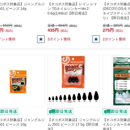
コポス対象品】ジャングルジ
【ネコポス対象品】レイン レイ
【ネコポス対象
501 ビーンズ 14g
ン TGネイルシンカーVer.2
(DECOY) DS-
0.6g(1/48oz)【即日発送】
タイプスティック
り）【即日発送
：
550円
定価：
484円
定価：
385円
(税込)
(税込)
(税込
5円
435円
275円
(税込)
(税込)
(税込)
イント獲得
3ポイント獲得
2ポイント獲得
コポス対象品】ジャングルジ
【ネコポス対象品】ジャングルジ
【ネコポス対象品
501 ビーンズ 10g
ム J501 ビーンズ 17.5g【即日発
イルシンカー 0.4g
送】
発送】