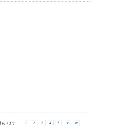
件あります
1
2
3
4
5
>
>>