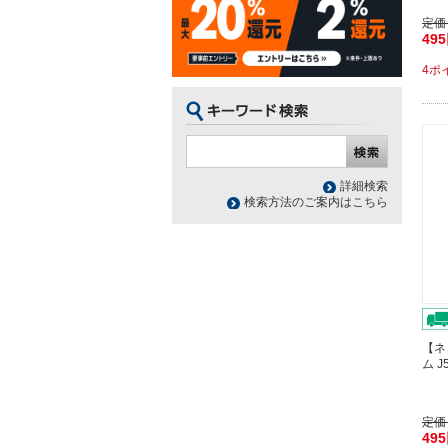
定価
49
4ポ
詳細検索
検索方法のご案内はこちら
【ネ
ム J
定価
49