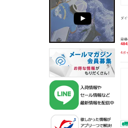
ダイ
定価
48
4ポ