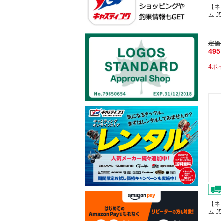
【ネ
ム J
定価
49
4ポ
【ネ
ム J