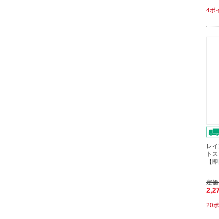
4ポ
レイ
トスリ
【即
定価
2,2
20