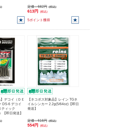
定価：
682円
)
(税込)
613円
(税込)
5ポイント獲得
品】デコイ（ＤＥ
【ネコポス対象品】レイン TGネ
DS-6 デコイ
イルシンカー 2.2g(5/64oz)【即日
スティック
発送】
り）【即日発送】
定価：
616円
)
(税込)
554円
(税込)