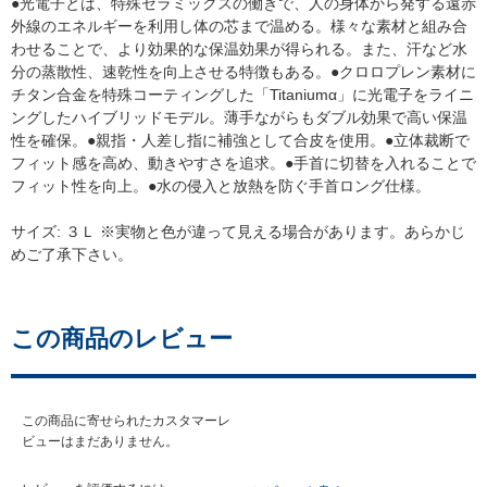
●光電子とは、特殊セラミックスの働きで、人の身体から発する遠赤
外線のエネルギーを利用し体の芯まで温める。様々な素材と組み合
わせることで、より効果的な保温効果が得られる。また、汗など水
分の蒸散性、速乾性を向上させる特徴もある。●クロロプレン素材に
チタン合金を特殊コーティングした「Titaniumα」に光電子をライニ
ングしたハイブリッドモデル。薄手ながらもダブル効果で高い保温
性を確保。●親指・人差し指に補強として合皮を使用。●立体裁断で
フィット感を高め、動きやすさを追求。●手首に切替を入れることで
フィット性を向上。●水の侵入と放熱を防ぐ手首ロング仕様。
サイズ: ３Ｌ ※実物と色が違って見える場合があります。あらかじ
めご了承下さい。
この商品のレビュー
この商品に寄せられたカスタマーレ
ビューはまだありません。