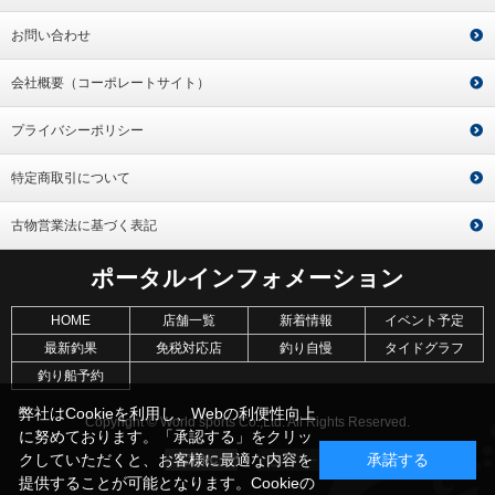
お問い合わせ
会社概要（コーポレートサイト）
プライバシーポリシー
特定商取引について
古物営業法に基づく表記
ポータルインフォメーション
HOME
店舗一覧
新着情報
イベント予定
最新釣果
免税対応店
釣り自慢
タイドグラフ
釣り船予約
弊社はCookieを利用し、Webの利便性向上
Copyright © World sports Co.,Ltd. All Rights Reserved.
に努めております。「承認する」をクリッ
クしていただくと、お客様に最適な内容を
承諾する
提供することが可能となります。Cookieの