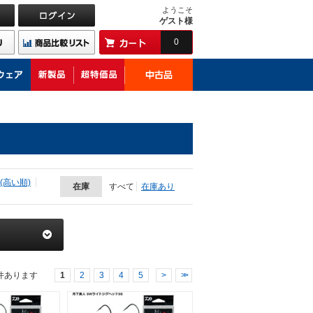
ようこそ
ゲスト様
0
(高い順)
在庫
すべて
在庫あり
件あります
1
2
3
4
5
>
>>