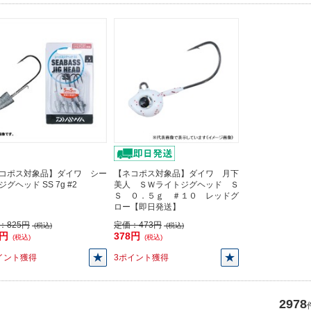
コポス対象品】ダイワ シー
【ネコポス対象品】ダイワ 月下
グヘッド SS 7g #2
美人 ＳＷライトジグヘッド Ｓ
Ｓ ０．５ｇ ＃１０ レッドグ
ロー【即日発送】
：
825円
定価：
473円
(税込)
(税込)
0円
378円
(税込)
(税込)
イント獲得
3ポイント獲得
2978