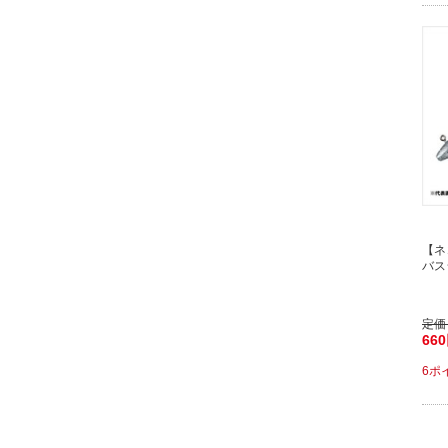
【ネ
バスジ
定価
66
6ポ