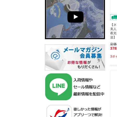
【ネ
美人
夜光
送】
定価
37
3ポ