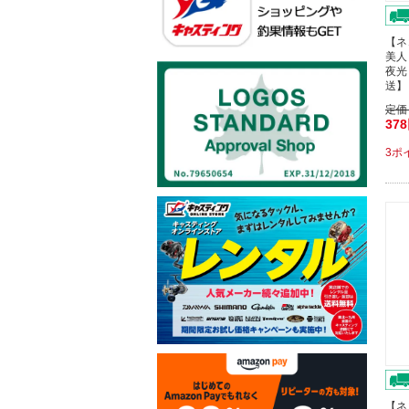
【ネ
美人
夜光
送】
定価
37
3ポ
【ネ