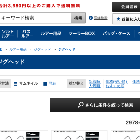
詳細検索
E
>
ルアー用品
>
ジグヘッド
>
ジグヘッド
ジグヘッド
新着順
価格(安い順)
価格
示方法
サムネイル
詳細
並び替え
人気順
おすすめ順
さらに条件を絞って検索
2978