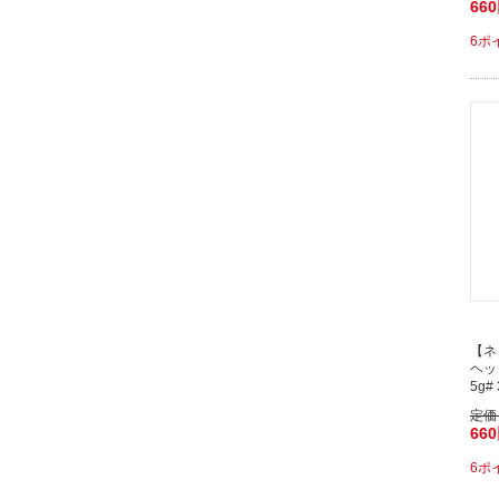
66
6ポ
【ネ
ヘッ
5g# 
定価
66
6ポ