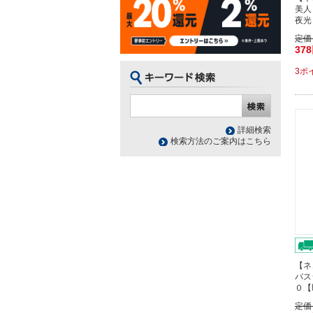
美人
夜光
定価
37
3ポ
詳細検索
検索方法のご案内はこちら
【ネ
バス
０【
定価