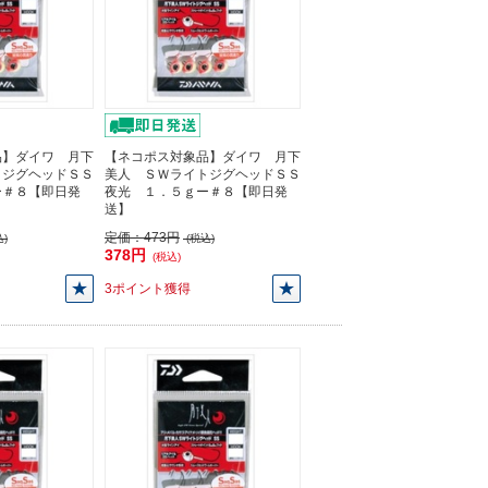
品】ダイワ 月下
【ネコポス対象品】ダイワ 月下
トジグヘッドＳＳ
美人 ＳＷライトジグヘッドＳＳ
ー＃８【即日発
夜光 １．５ｇー＃８【即日発
送】
定価：
473円
)
(税込)
378円
(税込)
3ポイント獲得