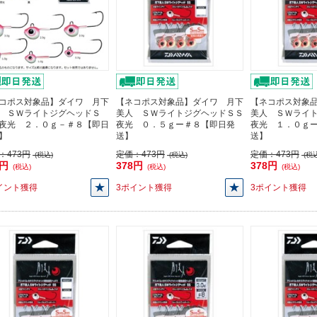
コポス対象品】ダイワ 月下
【ネコポス対象品】ダイワ 月下
【ネコポス対象
 ＳＷライトジグヘッドＳ
美人 ＳＷライトジグヘッドＳＳ
美人 ＳＷライ
夜光 ２．０ｇ－＃８【即日
夜光 ０．５ｇー＃８【即日発
夜光 １．０ｇ
】
送】
送】
：
473円
定価：
473円
定価：
473円
(税込)
(税込)
(税込
8円
378円
378円
(税込)
(税込)
(税込)
イント獲得
3ポイント獲得
3ポイント獲得