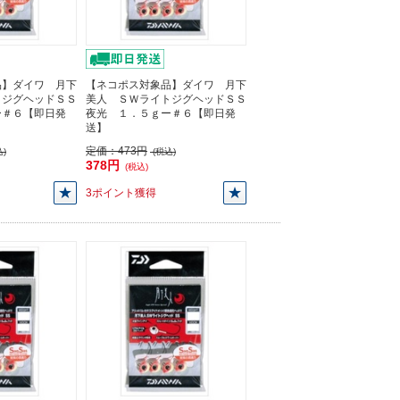
品】ダイワ 月下
【ネコポス対象品】ダイワ 月下
トジグヘッドＳＳ
美人 ＳＷライトジグヘッドＳＳ
ー＃６【即日発
夜光 １．５ｇー＃６【即日発
送】
定価：
473円
)
(税込)
378円
(税込)
3ポイント獲得