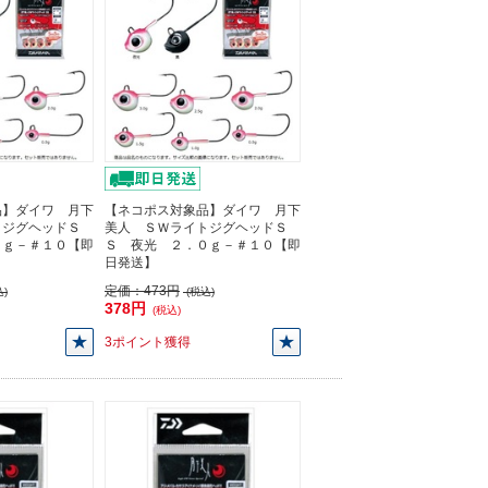
品】ダイワ 月下
【ネコポス対象品】ダイワ 月下
トジグヘッドＳ
美人 ＳＷライトジグヘッドＳ
５ｇ－＃１０【即
Ｓ 夜光 ２．０ｇ－＃１０【即
日発送】
定価：
473円
)
(税込)
378円
(税込)
3ポイント獲得