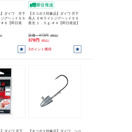
品】ダイワ 月下
【ネコポス対象品】ダイワ 月下
トジグヘッドＳＳ
美人 ＳＷライトジグヘッドＳＳ
ー＃６【即日発
夜光 １．５ｇ-＃４【即日発送】
定価：
473円
)
(税込)
378円
(税込)
3ポイント獲得
】ダイワ 月下
【ネコポス対象品】ダイワ シー