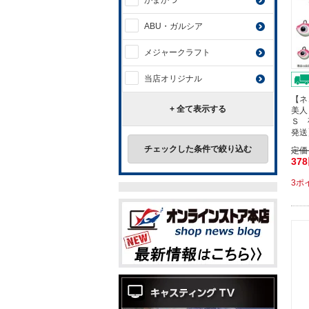
がまかつ
ABU・ガルシア
メジャークラフト
当店オリジナル
【ネ
+ 全て表示する
美人
Ｓ 
発送
チェックした条件で絞り込む
定価
37
3ポ