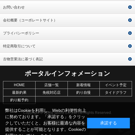
お問い合わせ
会社概要（コーポレートサイト）
プライバシーポリシー
特定商取引について
古物営業法に基づく表記
ポータルインフォメーション
HOME
店舗一覧
新着情報
イベント予定
最新釣果
免税対応店
釣り自慢
タイドグラフ
釣り船予約
弊社はCookieを利用し、Webの利便性向上
Copyright © World sports Co.,Ltd. All Rights Reserved.
に努めております。「承認する」をクリッ
クしていただくと、お客様に最適な内容を
承諾する
提供することが可能となります。Cookieの