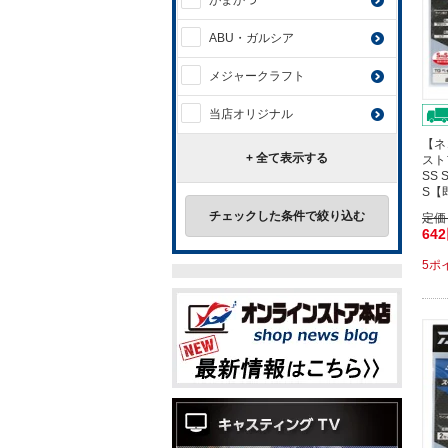
がまかつ
ABU・ガルシア
メジャークラフト
当店オリジナル
【ネ
+ 全て表示する
スト
SS
S【
チェックした条件で絞り込む
定価
64
5ポ