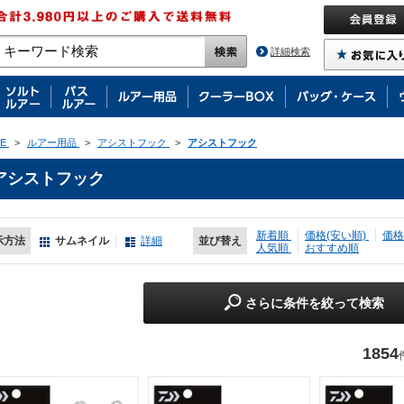
詳細検索
E
>
ルアー用品
>
アシストフック
>
アシストフック
アシストフック
新着順
価格(安い順)
価格
示方法
サムネイル
詳細
並び替え
人気順
おすすめ順
さらに条件を絞って検索
1854