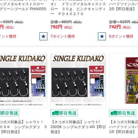
ッグメタルキャストスロー
オ） ドラッグメタルキャストス
ハードツインスパー
g グリーンゴールド PHA0055
ロー ３０ｇ ピンクキャンディ
2/0【即日発送】
ー ＰＤＡ０２７０
：
935円
定価：
880円
定価：
825円
(税込)
(税込)
(税込
1円
792円
742円
(税込)
(税込)
(税込)
イント獲得
7ポイント獲得
6ポイント獲得
コポス対象品】シャウト！
【ネコポス対象品】シャウト!
【ネコポス対象品
０ＳＫ シングルクダコ ５
330SK シングルクダコ 4/0【即日
ハードツインスパー
【即日発送】
発送】
1/0【即日発送】