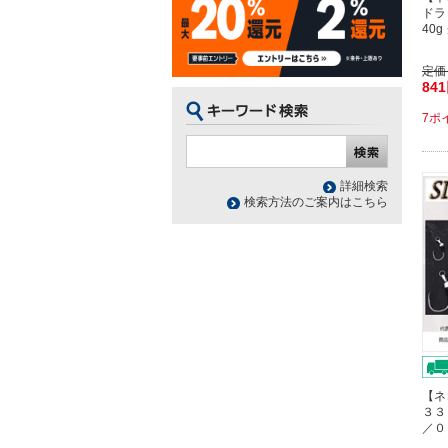
ドラ
40
定価
84
7ポ
詳細検索
検索方法のご案内はこちら
【ネ
３３
／０