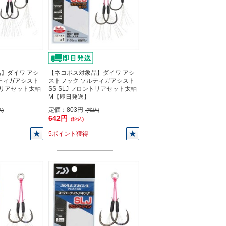
】ダイワ アシ
【ネコポス対象品】ダイワ アシ
ティガアシスト
ストフック ソルティガアシスト
ントリアセット太軸
SS SLJ フロントリアセット太軸
M【即日発送】
定価：
803円
)
(税込)
642円
(税込)
5ポイント獲得