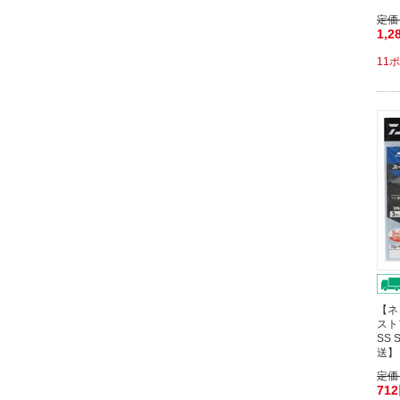
定価
1,2
11
【ネ
スト
SS
送】
定価
71