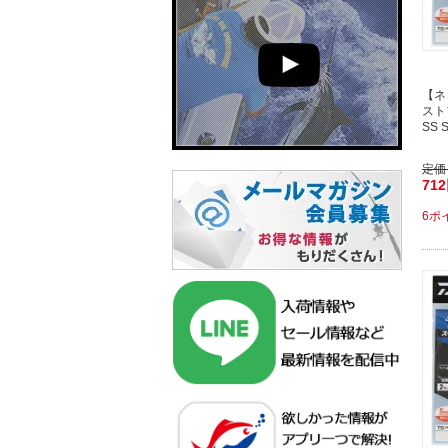
【ネ
スト
SS 
定価
71
6ポ