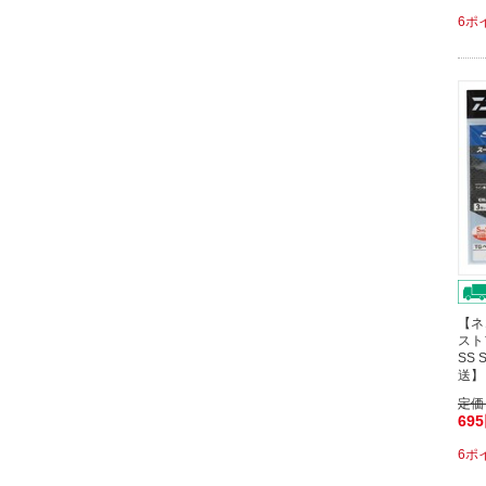
6ポ
【ネ
スト
SS
送】
定価
69
6ポ