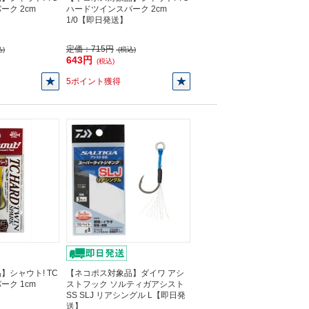
ク 2cm
ハードツインスパーク 2cm
1/0【即日発送】
定価：
715円
)
(税込)
643円
(税込)
5ポイント獲得
】シャウト! TC
【ネコポス対象品】ダイワ アシ
ク 1cm
ストフック ソルティガアシスト
SS SLJ リアシングル L【即日発
送】