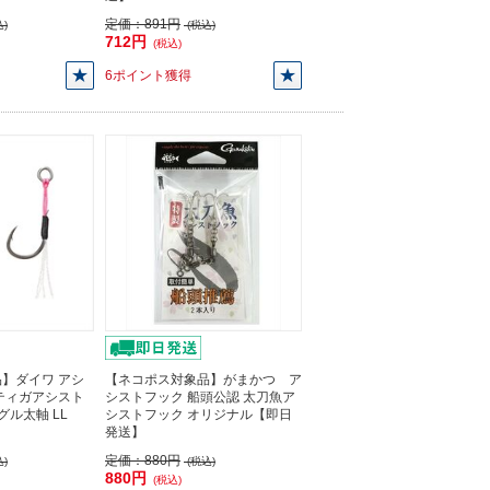
定価：
891円
)
(税込)
712円
(税込)
6ポイント獲得
】ダイワ アシ
【ネコポス対象品】がまかつ ア
ティガアシスト
シストフック 船頭公認 太刀魚ア
ングル太軸 LL
シストフック オリジナル【即日
発送】
定価：
880円
)
(税込)
880円
(税込)