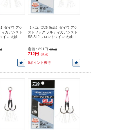
】ダイワ アシ
【ネコポス対象品】ダイワ アシ
ティガアシスト
ストフック ソルティガアシスト
トツイン 太軸
SS SLJ フロントツイン 太軸 LL
定価：
891円
)
(税込)
712円
(税込)
6ポイント獲得