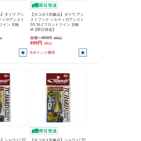
】ダイワ アシ
【ネコポス対象品】ダイワ アシ
ティガアシスト
ストフック ソルティガアシスト
トツイン 太軸
SS SLJ フロントツイン 太軸
M【即日発送】
定価：
869円
)
(税込)
695円
(税込)
6ポイント獲得
】シャウト! TC
【ネコポス対象品】シャウト! TC