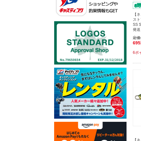
【ネ
スト
SS
発送
定価
69
6ポ
【ネ