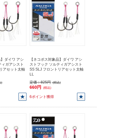
】ダイワ アシ
【ネコポス対象品】ダイワ アシ
ティガアシスト
ストフック ソルティガアシスト
ントリアセット太軸
SS SLJ フロントリアセット太軸
LL
定価：
825円
)
(税込)
660円
(税込)
6ポイント獲得