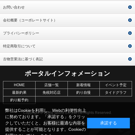
お問い合わせ
会社概要（コーポレートサイト）
プライバシーポリシー
特定商取引について
古物営業法に基づく表記
ポータルインフォメーション
HOME
店舗一覧
新着情報
イベント予定
最新釣果
免税対応店
釣り自慢
タイドグラフ
釣り船予約
弊社はCookieを利用し、Webの利便性向上
Copyright © World sports Co.,Ltd. All Rights Reserved.
に努めております。「承認する」をクリッ
クしていただくと、お客様に最適な内容を
承諾する
提供することが可能となります。Cookieの