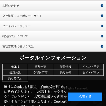
お問い合わせ
会社概要（コーポレートサイト）
プライバシーポリシー
特定商取引について
古物営業法に基づく表記
ポータルインフォメーション
HOME
店舗一覧
新着情報
イベント予定
最新釣果
免税対応店
釣り自慢
タイドグラフ
釣り船予約
弊社はCookieを利用し、Webの利便性向上
Copyright © World sports Co.,Ltd. All Rights Reserved.
に努めております。「承認する」をクリッ
クしていただくと、お客様に最適な内容を
承諾する
提供することが可能となります。Cookieの