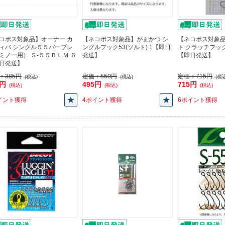
コポス対象品】オーナー カ
【ネコポス対象品】がまかつ シ
【ネコポス対象
ィバ シングル５５バーブレ
ングルフック53(ソルト) 1【即日
ト クラッチフック 
ミノー用） Ｓ-５５ＢＬＭ ６
発送】
【即日発送】
日発送】
：
385円
定価：
550円
定価：
715円
(税込)
(税込)
(税込
6円
495円
715円
(税込)
(税込)
(税込)
イント獲得
4ポイント獲得
6ポイント獲得