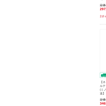
定価
29
2ポ
【ネ
ルテ
(ミノ
送】
定価
34