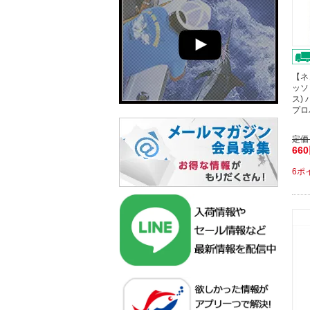
【ネ
ッソ
ス)
プロ
定価
66
6ポ