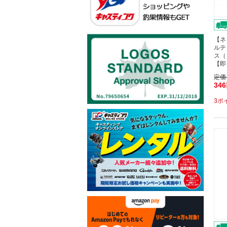
【ネ
ルテ
ス（
【即
定価
34
3ポ