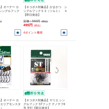
】オーナー カ
【ネコポス対象品】がまかつ シ
M シングルフック
ングルフック５３（ソルト） ４
【即日発送】
定価：
550円
)
(税込)
495円
(税込)
4ポイント獲得
】オーナー カ
【ネコポス対象品】ヤリエ シン
67 エリアモンスタ
グルフック STフック ナノテフ8
り）
号 平打【即日発送】