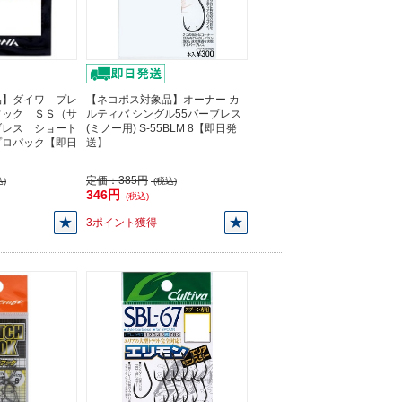
品】ダイワ プレ
【ネコポス対象品】オーナー カ
フック ＳＳ（サ
ルティバ シングル55バーブレス
ブレス ショート
(ミノー用) S-55BLM 8【即日発
プロパック【即日
送】
定価：
385円
)
(税込)
346円
(税込)
3ポイント獲得