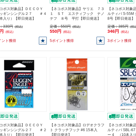
コポス対象品】ＤＥＣＯＹ
【ネコポス対象品】ヤリエ ７３
【ネコポス対象品
ッギンシングル２７ ＃４
１ ＳＴ エスティフック ナノ
ルティバ S-55
本入り）【即日発送】
テフ ８号 平打【即日発送】
8号【即日発送】
：
330円
定価：
550円
定価：
385円
(税込)
(税込)
(税込
7円
550円
346円
(税込)
(税込)
(税込)
イント獲得
5ポイント獲得
3ポイント獲得
コポス対象品】ＤＥＣＯＹ
【ネコポス対象品】ロデオクラフ
【ネコポス対象品
ッギンシングル２７ ＃２
ト クラッチフック #6 15本入
ルティバ SBL-
本入り）【即日発送】
【即日発送】
ー 4 （10本入