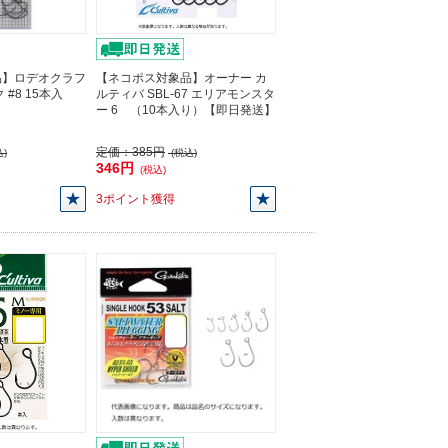
品】ロデオクラフ
【ネコポス対象品】オーナー カ
#8 15本入
ルティバ SBL-67 エリアモンスタ
ー 6 （10本入り）【即日発送】
定価：
385円
)
(税込)
346円
(税込)
3ポイント獲得