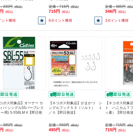
：
330円
定価：
715円
定価：
385円
(税込)
(税込)
(税込
7円
715円
346円
(税込)
(税込)
(税込)
イント獲得
6ポイント獲得
3ポイント獲得
コポス対象品】オーナー カ
【ネコポス対象品】がまかつ シ
【ネコポス対象
ィバ シングル55バーブレス
ングルフック５３（ソルト） １
ト ハニカムＴ
ー用) S-55BLM 4【即日発
／０【即日発送】
ッ素）【即日発
：
385円
定価：
550円
定価：
715円
(税込)
(税込)
(税込
6円
495円
715円
(税込)
(税込)
(税込)