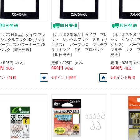
コポス対象品】ダイワ プレ
【ネコポス対象品】ダイワ プレ
【ネコポス対象
 シングルフック SS(サクサ
ッソ シングルフック ＳＳ（サ
ッソ シングル
 バーブレス パワーキープ #8
クサス） バーブレス マルチプ
クサス） バー
パック【即日発送】
ラッギング ＃６ プロパック
マルチ ＃８ 
【即日発送】
発送】
：
825円
定価：
825円
定価：
825円
(税込)
(税込)
(税込
0円
660円
660円
(税込)
(税込)
(税込)
イント獲得
6ポイント獲得
6ポイント獲得