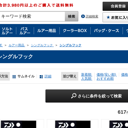
詳細検索
E
>
ルアー用品
>
シングルフック
>
シングルフック
シングルフック
新着順
価格(安い順)
価格
示方法
サムネイル
詳細
並び替え
人気順
おすすめ順
さらに条件を絞って検索
617