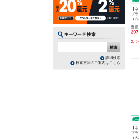
【ネ
プラ
（８
定価
29
2ポ
詳細検索
検索方法のご案内はこちら
【ネ
プラ
（８