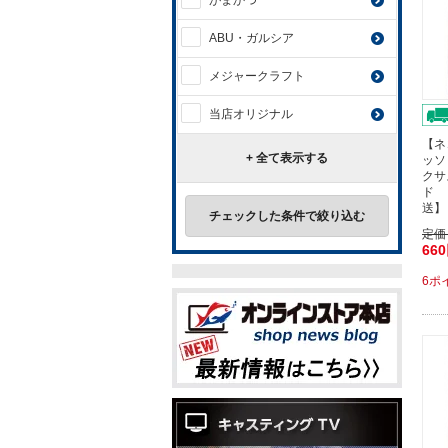
がまかつ
ABU・ガルシア
メジャークラフト
当店オリジナル
【ネ
+ 全て表示する
ッソ
クサ
ド 
送】
チェックした条件で絞り込む
定価
66
6ポ