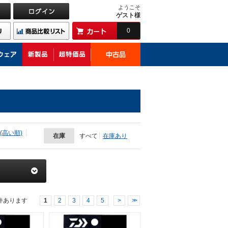
ようこそ
ゲスト様
0
(高い順)
在庫
すべて
在庫あり
件あります
1
2
3
4
5
>
>>