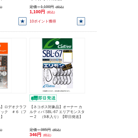
定価：
1,100円
)
(税込)
1,100円
(税込)
10ポイント獲得
品】ロデオクラフ
【ネコポス対象品】オーナー カ
フック ＃６（フ
ルティバ SBL-67 エリアモンスタ
送】
ー 2 （9本入り）【即日発送】
定価：
385円
)
(税込)
346円
(税込)