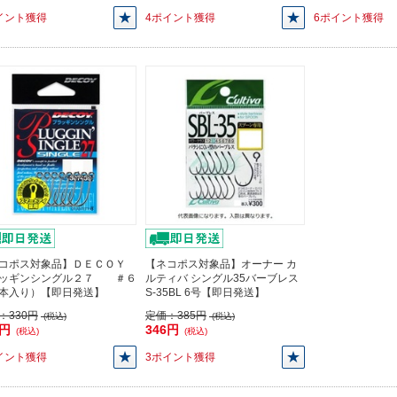
イント獲得
4ポイント獲得
6ポイント獲得
コポス対象品】ＤＥＣＯＹ
【ネコポス対象品】オーナー カ
ッギンシングル２７ ＃６
ルティバ シングル35バーブレス
本入り）【即日発送】
S-35BL 6号【即日発送】
：
330円
定価：
385円
(税込)
(税込)
7円
346円
(税込)
(税込)
イント獲得
3ポイント獲得