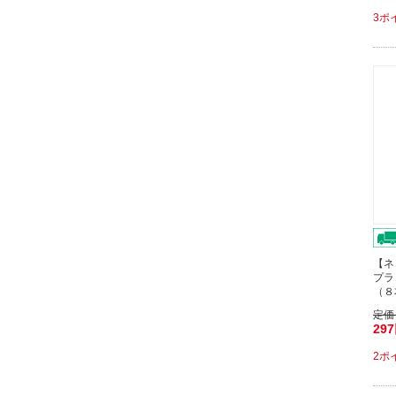
3ポ
【ネ
プラ
（８
定価
29
2ポ