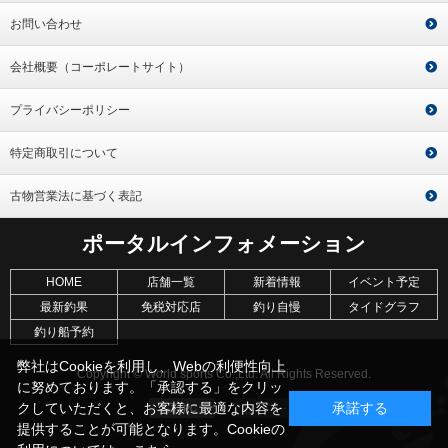
お問い合わせ
会社概要（コーポレートサイト）
プライバシーポリシー
特定商取引について
古物営業法に基づく表記
ポータルインフォメーション
HOME
店舗一覧
新着情報
イベント予定
最新釣果
免税対応店
釣り自慢
タイドグラフ
釣り船予約
弊社はCookieを利用し、Webの利便性向上
Copyright © World sports Co.,Ltd. All Rights Reserved.
に努めております。「承認する」をクリッ
クしていただくと、お客様に最適な内容を
承諾する
提供することが可能となります。Cookieの