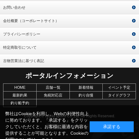
お問い合わせ
会社概要（コーポレートサイト）
プライバシーポリシー
特定商取引について
古物営業法に基づく表記
ポータルインフォメーション
HOME
店舗一覧
新着情報
イベント予定
最新釣果
免税対応店
釣り自慢
タイドグラフ
釣り船予約
弊社はCookieを利用し、Webの利便性向上
Copyright © World sports Co.,Ltd. All Rights Reserved.
に努めております。「承認する」をクリッ
クしていただくと、お客様に最適な内容を
承諾する
提供することが可能となります。Cookieの