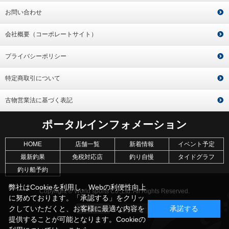
お問い合わせ
会社概要（コーポレートサイト）
プライバシーポリシー
特定商取引について
古物営業法に基づく表記
ポータルインフォメーション
HOME
店舗一覧
新着情報
イベント予定
最新釣果
免税対応店
釣り自慢
タイドグラフ
釣り船予約
弊社はCookieを利用し、Webの利便性向上
Copyright © World sports Co.,Ltd. All Rights Reserved.
に努めております。「承認する」をクリッ
クしていただくと、お客様に最適な内容を
承諾する
提供することが可能となります。Cookieの