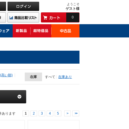
ようこそ
ゲスト様
0
(高い順)
在庫
すべて
在庫あり
件あります
1
2
3
4
5
>
>>