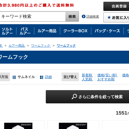
詳細検索
E
>
ルアー用品
>
ワームフック
>
ワームフック
ワームフック
新着順
価格(安い順)
価格
示方法
サムネイル
詳細
並び替え
人気順
おすすめ順
さらに条件を絞って検索
1551