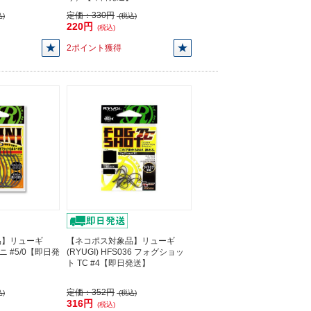
定価：
330円
)
(税込)
220円
(税込)
2ポイント獲得
品】リューギ
【ネコポス対象品】リューギ
ィニ #5/0【即日発
(RYUGI) HFS036 フォグショッ
ト TC #4【即日発送】
定価：
352円
)
(税込)
316円
(税込)