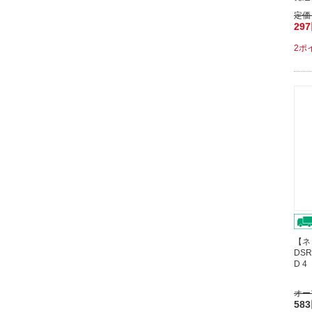
定価
29
2ポ
【ネ
DSR
D 
オー
58