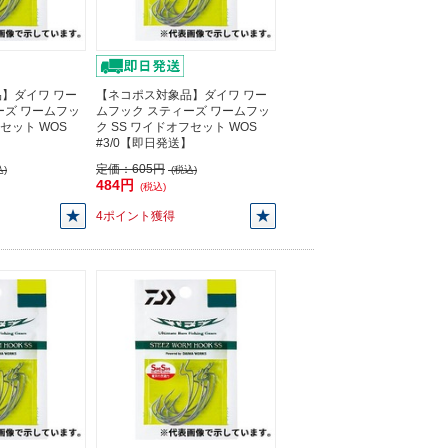
】ダイワ ワー
【ネコポス対象品】ダイワ ワー
ーズ ワームフッ
ムフック スティーズ ワームフッ
フセット WOS
ク SS ワイドオフセット WOS
】
#3/0【即日発送】
定価：
605円
)
(税込)
484円
(税込)
4ポイント獲得