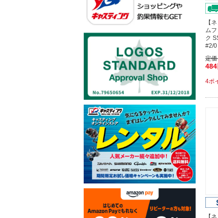
【ネ
ムフ
ク 
#2
定価
48
4ポ
【ネ