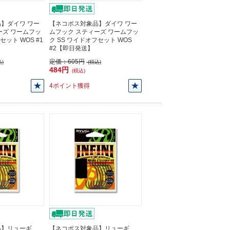
】ダイワ ワー
【ネコポス対象品】ダイワ ワー
ーズ ワームフッ
ムフック スティーズ ワームフッ
セット WOS #1
ク SS ワイドオフセット WOS
#2【即日発送】
定価：
605円
)
(税込)
484円
(税込)
4ポイント獲得
品】リューギ
【ネコポス対象品】リューギ