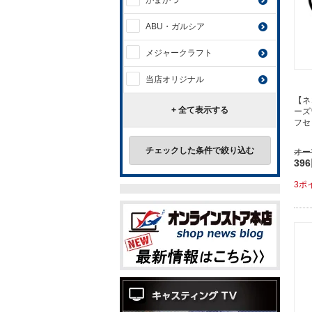
がまかつ
ABU・ガルシア
メジャークラフト
当店オリジナル
【ネ
+ 全て表示する
ーズ
フセ
チェックした条件で絞り込む
オー
39
3ポ