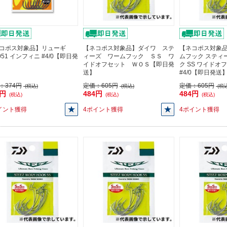
コポス対象品】リューギ
【ネコポス対象品】ダイワ ステ
【ネコポス対象品
051 インフィニ #4/0【即日発
ィーズ ワームフック ＳＳ ワ
ムフック スティ
イドオフセット ＷＯＳ【即日発
ク SS ワイドオ
送】
#4/0【即日発送
：
374円
定価：
605円
定価：
605円
(税込)
(税込)
(税込
6円
484円
484円
(税込)
(税込)
(税込)
イント獲得
4ポイント獲得
4ポイント獲得