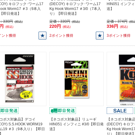
ECOY) キロフック･ワーム17
(DECOY) キロフック･ワーム17
HIN051 インフ
Hook Worm17 ＃3（9本入
Kg Hook Worm17 ＃3/0（7本入
送】
【即日発送】
り）【即日発送】
：
330円
定価：
330円
定価：
374円
(税込)
(税込)
(税込
0円
220円
336円
(税込)
(税込)
(税込)
イント獲得
2ポイント獲得
3ポイント獲得
コポス対象品】デコイ
【ネコポス対象品】リューギ
【ネコポス対象
COY) S.S.HOOK WORM19
HIN051 インフィニ #3/0【即日発
(DECOY) キロ
ム19 ＃3（9本入り）【即日
送】
Kg Hook Worm
】
り）【即日発送