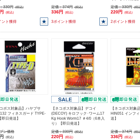
：
330円
定価：
374円
定価：
330円
(税込)
(税込)
(税込
7円
336円
220円
(税込)
(税込)
(税込)
イント獲得
3ポイント獲得
2ポイント獲得
コポス対象品】ハヤブサ
【ネコポス対象品】デコイ
【ネコポス対象
132 フィネスガード TYPE-
(DECOY) キロフック･ワーム17
HIN051 インフ
4【即日発送】
Kg Hook Worm17 ＃4/0（6本入
送】
り）【即日発送】
プン価格
定価：
330円
定価：
374円
(税込)
(税込
3円
220円
336円
(税込)
(税込)
(税込)