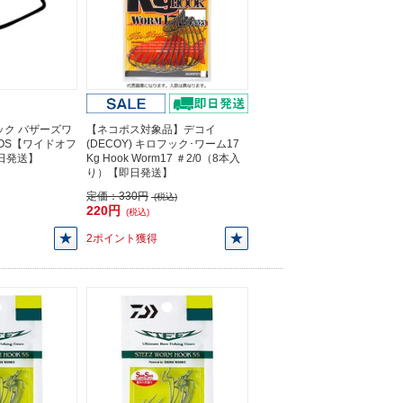
ック バザーズワ
【ネコポス対象品】デコイ
WOS【ワイドオフ
(DECOY) キロフック･ワーム17
即日発送】
Kg Hook Worm17 ＃2/0（8本入
り）【即日発送】
定価：
330円
(税込)
220円
(税込)
2ポイント獲得