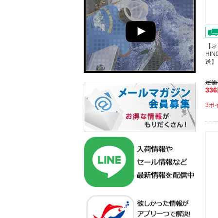
【ネ
HIN
送】
定価
33
3ポ