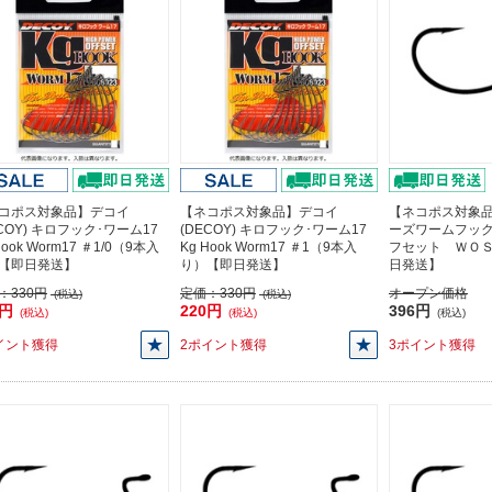
コポス対象品】デコイ
【ネコポス対象品】デコイ
【ネコポス対象
ECOY) キロフック･ワーム17
(DECOY) キロフック･ワーム17
ーズワームフッ
Hook Worm17 ＃1/0（9本入
Kg Hook Worm17 ＃1（9本入
フセット ＷＯ
【即日発送】
り）【即日発送】
日発送】
：
330円
定価：
330円
オープン価格
(税込)
(税込)
0円
220円
396円
(税込)
(税込)
(税込)
イント獲得
2ポイント獲得
3ポイント獲得