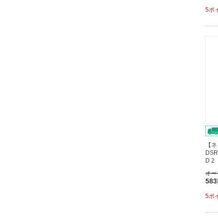
5ポ
【ネ
DSR
D 
オー
58
5ポ