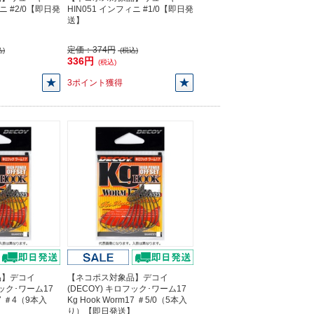
ィニ #2/0【即日発
HIN051 インフィニ #1/0【即日発
送】
定価：
374円
)
(税込)
336円
(税込)
3ポイント獲得
品】デコイ
【ネコポス対象品】デコイ
フック･ワーム17
(DECOY) キロフック･ワーム17
17 ＃4（9本入
Kg Hook Worm17 ＃5/0（5本入
】
り）【即日発送】