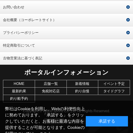
お問い合わせ
会社概要（コーポレートサイト）
プライバシーポリシー
特定商取引について
古物営業法に基づく表記
ポータルインフォメーション
HOME
店舗一覧
新着情報
イベント予定
最新釣果
免税対応店
釣り自慢
タイドグラフ
釣り船予約
弊社はCookieを利用し、Webの利便性向上
Copyright © World sports Co.,Ltd. All Rights Reserved.
に努めております。「承認する」をクリッ
クしていただくと、お客様に最適な内容を
承諾する
提供することが可能となります。Cookieの