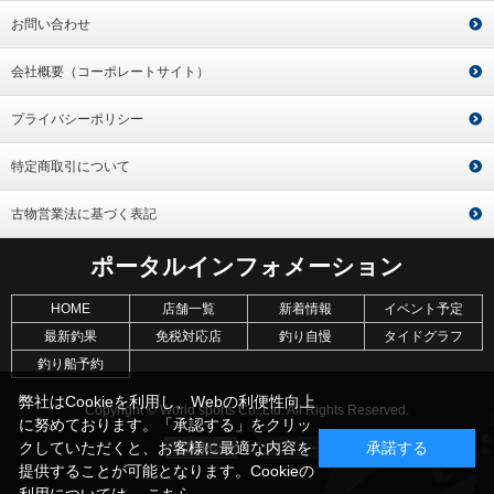
お問い合わせ
会社概要（コーポレートサイト）
プライバシーポリシー
特定商取引について
古物営業法に基づく表記
ポータルインフォメーション
HOME
店舗一覧
新着情報
イベント予定
最新釣果
免税対応店
釣り自慢
タイドグラフ
釣り船予約
弊社はCookieを利用し、Webの利便性向上
Copyright © World sports Co.,Ltd. All Rights Reserved.
に努めております。「承認する」をクリッ
クしていただくと、お客様に最適な内容を
承諾する
提供することが可能となります。Cookieの