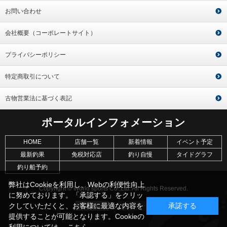
お問い合わせ
会社概要（コーポレートサイト）
プライバシーポリシー
特定商取引について
古物営業法に基づく表記
ポータルインフォメーション
HOME
店舗一覧
新着情報
イベント予定
最新釣果
免税対応店
釣り自慢
タイドグラフ
釣り船予約
弊社はCookieを利用し、Webの利便性向上
Copyright © World sports Co.,Ltd. All Rights Reserved.
に努めております。「承認する」をクリッ
クしていただくと、お客様に最適な内容を
承諾する
提供することが可能となります。Cookieの