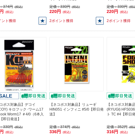
：
374円
定価：
330円
定価：
330円
(税込)
(税込)
(税込
6円
220円
220円
(税込)
(税込)
(税込)
イント獲得
2ポイント獲得
2ポイント獲得
コポス対象品】デコイ
【ネコポス対象品】リューギ
【ネコポス対象
ECOY) キロフック･ワーム17
HIN051 インフィニ #5/0【即日発
(RYUGI) HFS
Hook Worm17 ＃4/0（6本入
送】
ト TC #4【即日
【即日発送】
：
330円
定価：
374円
定価：
352円
(税込)
(税込)
(税込
0円
336円
316円
(税込)
(税込)
(税込)