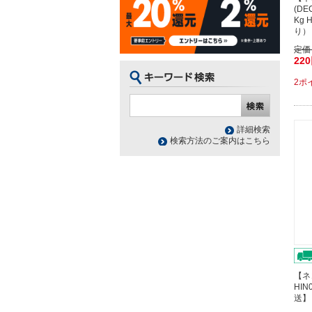
(D
Kg 
り）
定価
22
2ポ
詳細検索
検索方法のご案内はこちら
【ネ
HIN
送】