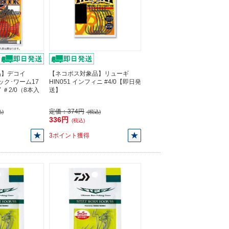
品】デコイ
【ネコポス対象品】リューギ
フック･ワーム17
HIN051 インフィニ #4/0【即日発
17 ＃2/0（8本入
送】
】
定価：
374円
)
(税込)
336円
(税込)
3ポイント獲得