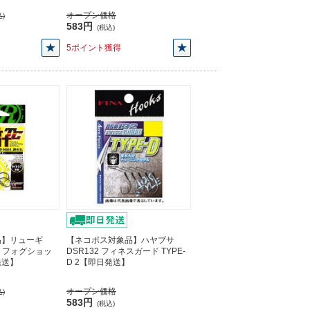
オープン価格
)
583円
(税込)
5ポイント獲得
品】リューギ
【ネコポス対象品】ハヤブサ
036 フォグショッ
DSR132 フィネスガード TYPE-
発送】
D 2【即日発送】
オープン価格
)
583円
(税込)