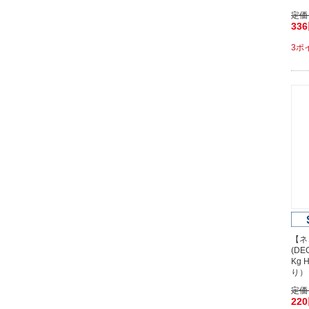
定価
33
3ポ
【ネ
(D
Kg 
り）
定価
22