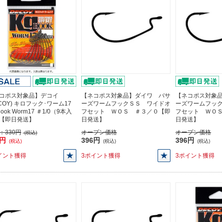
コポス対象品】デコイ
【ネコポス対象品】ダイワ バサ
【ネコポス対象
ECOY) キロフック･ワーム17
ーズワームフックＳＳ ワイドオ
ーズワームフッ
Hook Worm17 ＃1/0（9本入
フセット ＷＯＳ ＃３／０【即
フセット ＷＯ
【即日発送】
日発送】
日発送】
：
330円
オープン価格
オープン価格
(税込)
0円
396円
396円
(税込)
(税込)
(税込)
イント獲得
3ポイント獲得
3ポイント獲得