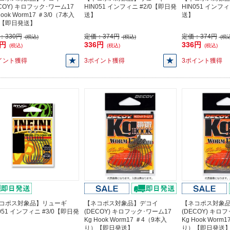
ECOY) キロフック･ワーム17
HIN051 インフィニ #2/0【即日発
HIN051 インフ
Hook Worm17 ＃3/0（7本入
送】
送】
【即日発送】
：
330円
定価：
374円
定価：
374円
(税込)
(税込)
(税込
0円
336円
336円
(税込)
(税込)
(税込)
イント獲得
3ポイント獲得
3ポイント獲得
コポス対象品】リューギ
【ネコポス対象品】デコイ
【ネコポス対象
051 インフィニ #3/0【即日発
(DECOY) キロフック･ワーム17
(DECOY) キロ
Kg Hook Worm17 ＃4（9本入
Kg Hook Worm
り）【即日発送】
り）【即日発送