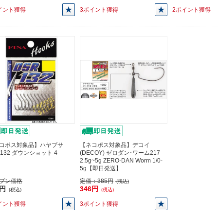
イント獲得
3ポイント獲得
2ポイント獲得
コポス対象品】ハヤブサ
【ネコポス対象品】デコイ
R132 ダウンショット 4
(DECOY) ゼロダン･ワーム217
2.5g~5g ZERO-DAN Worm 1/0-
5g【即日発送】
プン価格
定価：
385円
(税込)
9円
346円
(税込)
(税込)
イント獲得
3ポイント獲得