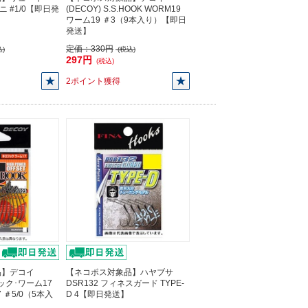
ィニ #1/0【即日発
(DECOY) S.S.HOOK WORM19
ワーム19 ＃3（9本入り）【即日
発送】
定価：
330円
)
(税込)
297円
(税込)
2ポイント獲得
品】デコイ
【ネコポス対象品】ハヤブサ
フック･ワーム17
DSR132 フィネスガード TYPE-
17 ＃5/0（5本入
D 4【即日発送】
】