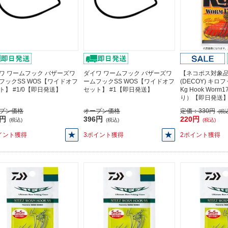
ワ ワームフック バザーズワ
ダイワ ワームフック バザーズワ
【ネコポス対象
フックSS WOS【ワイドオフ
ームフックSS WOS【ワイドオフ
(DECOY) キロ
ト】 #1/0【即日発送】
セット】 #1【即日発送】
Kg Hook Worm
り）【即日発送
プン価格
オープン価格
定価：
330円
(税込
6円
396円
220円
(税込)
(税込)
(税込)
イント獲得
3ポイント獲得
2ポイント獲得