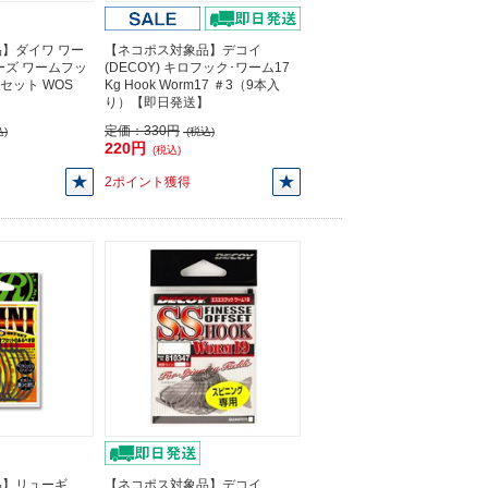
】ダイワ ワー
【ネコポス対象品】デコイ
ーズ ワームフッ
(DECOY) キロフック･ワーム17
フセット WOS
Kg Hook Worm17 ＃3（9本入
り）【即日発送】
定価：
330円
)
(税込)
220円
(税込)
2ポイント獲得
品】リューギ
【ネコポス対象品】デコイ