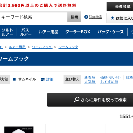
詳細検索
E
>
ルアー用品
>
ワームフック
>
ワームフック
ワームフック
新着順
価格(安い順)
価格
示方法
サムネイル
詳細
並び替え
人気順
おすすめ順
さらに条件を絞って検索
1551