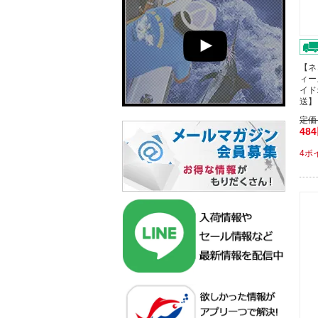
【ネ
ィー
イド
送】
定価
48
4ポ