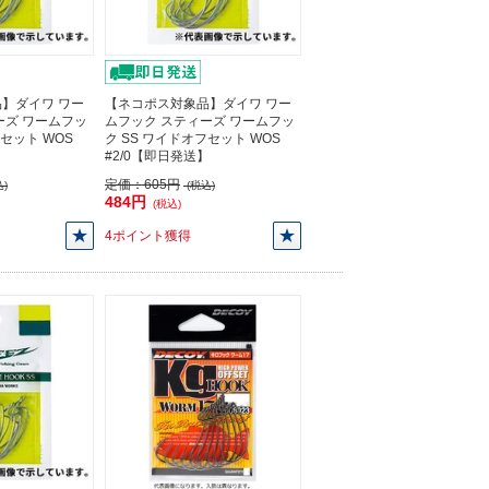
】ダイワ ワー
【ネコポス対象品】ダイワ ワー
ーズ ワームフッ
ムフック スティーズ ワームフッ
フセット WOS
ク SS ワイドオフセット WOS
】
#2/0【即日発送】
定価：
605円
)
(税込)
484円
(税込)
4ポイント獲得