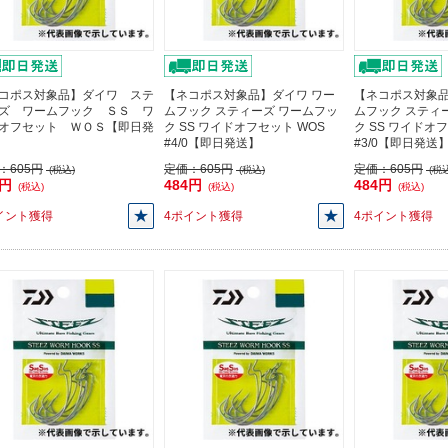
コポス対象品】ダイワ ステ
【ネコポス対象品】ダイワ ワー
【ネコポス対象品
ズ ワームフック ＳＳ ワ
ムフック スティーズ ワームフッ
ムフック スティ
オフセット ＷＯＳ【即日発
ク SS ワイドオフセット WOS
ク SS ワイドオ
#4/0【即日発送】
#3/0【即日発送
：
605円
定価：
605円
定価：
605円
(税込)
(税込)
(税込
4円
484円
484円
(税込)
(税込)
(税込)
イント獲得
4ポイント獲得
4ポイント獲得