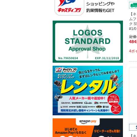
【ネ
ムフ
ク 
#1
定価
48
4ポ
【ネ