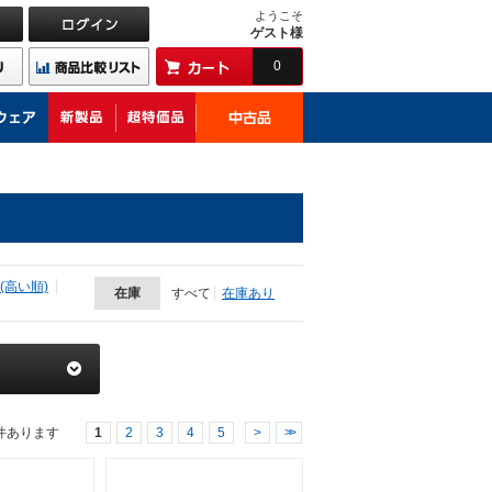
ようこそ
ゲスト様
0
(高い順)
在庫
すべて
在庫あり
件あります
1
2
3
4
5
>
>>