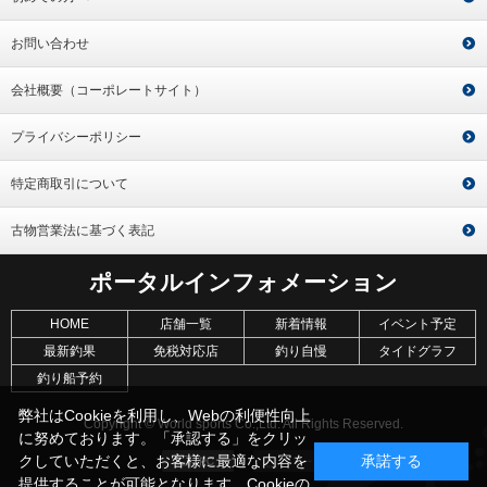
お問い合わせ
会社概要（コーポレートサイト）
プライバシーポリシー
特定商取引について
古物営業法に基づく表記
ポータルインフォメーション
HOME
店舗一覧
新着情報
イベント予定
最新釣果
免税対応店
釣り自慢
タイドグラフ
釣り船予約
弊社はCookieを利用し、Webの利便性向上
Copyright © World sports Co.,Ltd. All Rights Reserved.
に努めております。「承認する」をクリッ
クしていただくと、お客様に最適な内容を
承諾する
提供することが可能となります。Cookieの