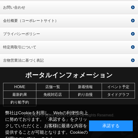
お問い合わせ
会社概要（コーポレートサイト）
プライバシーポリシー
特定商取引について
古物営業法に基づく表記
ポータルインフォメーション
HOME
店舗一覧
新着情報
イベント予定
最新釣果
免税対応店
釣り自慢
タイドグラフ
釣り船予約
弊社はCookieを利用し、Webの利便性向上
Copyright © World sports Co.,Ltd. All Rights Reserved.
に努めております。「承認する」をクリッ
クしていただくと、お客様に最適な内容を
承諾する
提供することが可能となります。Cookieの