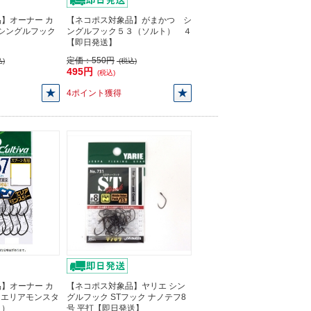
】オーナー カ
【ネコポス対象品】がまかつ シ
M シングルフック
ングルフック５３（ソルト） ４
【即日発送】
定価：
550円
)
(税込)
495円
(税込)
4ポイント獲得
】オーナー カ
【ネコポス対象品】ヤリエ シン
67 エリアモンスタ
グルフック STフック ナノテフ8
り）
号 平打【即日発送】