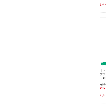
3ポ
【ネ
プラ
（８
定価
29
2ポ