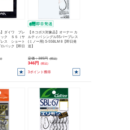
品】ダイワ プレ
【ネコポス対象品】オーナー カ
フック ＳＳ（サ
ルティバ シングル55バーブレス
ブレス ショート
(ミノー用) S-55BLM 8【即日発
プロパック【即日
送】
定価：
385円
)
(税込)
346円
(税込)
3ポイント獲得