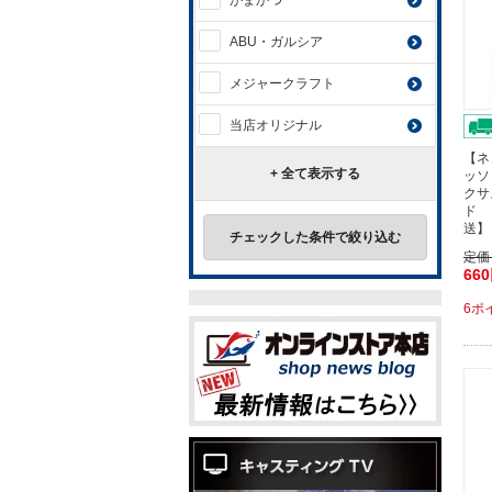
がまかつ
ABU・ガルシア
メジャークラフト
当店オリジナル
【ネ
+ 全て表示する
ッソ
クサ
ド 
送】
チェックした条件で絞り込む
定価
66
6ポ