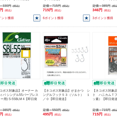
：
330円
定価：
715円
定価：
385円
(税込)
(税込)
(税込
7円
715円
346円
(税込)
(税込)
(税込)
イント獲得
6ポイント獲得
3ポイント獲得
コポス対象品】オーナー カ
【ネコポス対象品】がまかつ シ
【ネコポス対象
ィバ シングル55バーブレス
ングルフック５３（ソルト） １
ト ハニカムＴ
ー用) S-55BLM 4【即日発
／０【即日発送】
ッ素）【即日発
：
385円
定価：
550円
定価：
715円
(税込)
(税込)
(税込
6円
495円
715円
(税込)
(税込)
(税込)