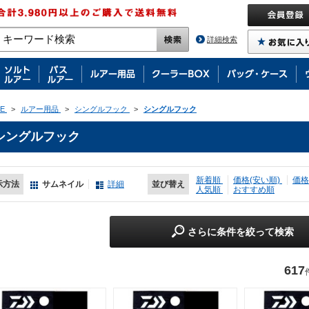
詳細検索
E
>
ルアー用品
>
シングルフック
>
シングルフック
シングルフック
新着順
価格(安い順)
価格
示方法
サムネイル
詳細
並び替え
人気順
おすすめ順
さらに条件を絞って検索
617