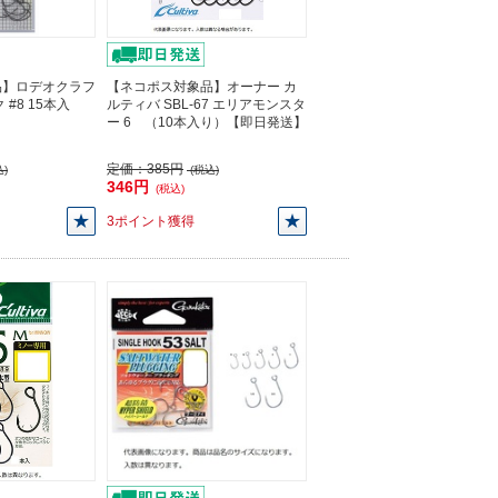
品】ロデオクラフ
【ネコポス対象品】オーナー カ
#8 15本入
ルティバ SBL-67 エリアモンスタ
ー 6 （10本入り）【即日発送】
定価：
385円
)
(税込)
346円
(税込)
3ポイント獲得