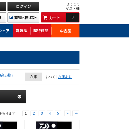
ようこそ
ゲスト様
0
(高い順)
在庫
すべて
在庫あり
件あります
1
2
3
4
5
>
>>