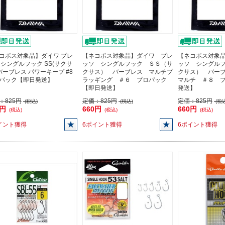
コポス対象品】ダイワ プレ
【ネコポス対象品】ダイワ プレ
【ネコポス対象
 シングルフック SS(サクサ
ッソ シングルフック ＳＳ（サ
ッソ シングル
 バーブレス パワーキープ #8
クサス） バーブレス マルチプ
クサス） バー
パック【即日発送】
ラッギング ＃６ プロパック
マルチ ＃８ 
【即日発送】
発送】
：
825円
定価：
825円
定価：
825円
(税込)
(税込)
(税込
0円
660円
660円
(税込)
(税込)
(税込)
イント獲得
6ポイント獲得
6ポイント獲得