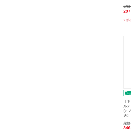
定価
29
2ポ
【ネ
ルテ
(ミノ
送】
定価
34