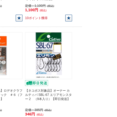
定価：
1,100円
)
(税込)
1,100円
(税込)
10ポイント獲得
品】ロデオクラフ
【ネコポス対象品】オーナー カ
フック ＃６（フ
ルティバ SBL-67 エリアモンスタ
送】
ー 2 （9本入り）【即日発送】
定価：
385円
)
(税込)
346円
(税込)