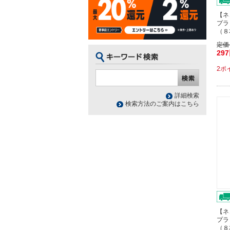
【ネ
プラ
（８
定価
29
2ポ
詳細検索
検索方法のご案内はこちら
【ネ
プラ
（８