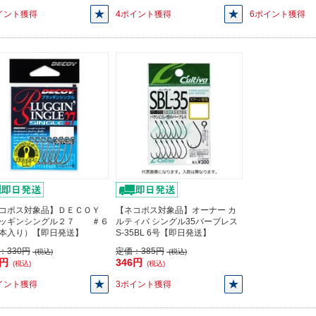
イント獲得
4ポイント獲得
6ポイント獲得
コポス対象品】ＤＥＣＯＹ
【ネコポス対象品】オーナー カ
ッギンシングル２７ ＃６
ルティバ シングル35バーブレス
本入り）【即日発送】
S-35BL 6号【即日発送】
：
330円
定価：
385円
(税込)
(税込)
7円
346円
(税込)
(税込)
イント獲得
3ポイント獲得