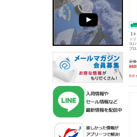
【ネ
ッソ
ス)
プロ
定価
66
6ポ