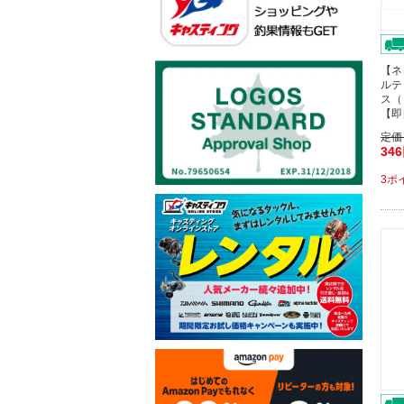
【ネ
ルテ
ス（
【即
定価
34
3ポ