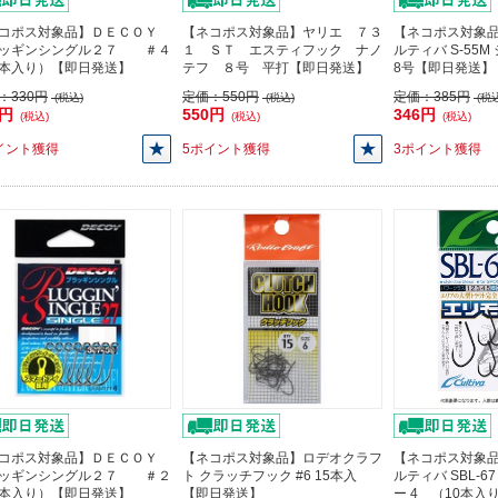
コポス対象品】ＤＥＣＯＹ
【ネコポス対象品】ヤリエ ７３
【ネコポス対象品
ッギンシングル２７ ＃４
１ ＳＴ エスティフック ナノ
ルティバ S-55
本入り）【即日発送】
テフ ８号 平打【即日発送】
8号【即日発送】
：
330円
定価：
550円
定価：
385円
(税込)
(税込)
(税込
7円
550円
346円
(税込)
(税込)
(税込)
イント獲得
5ポイント獲得
3ポイント獲得
コポス対象品】ＤＥＣＯＹ
【ネコポス対象品】ロデオクラフ
【ネコポス対象品
ッギンシングル２７ ＃２
ト クラッチフック #6 15本入
ルティバ SBL-
本入り）【即日発送】
【即日発送】
ー 4 （10本入