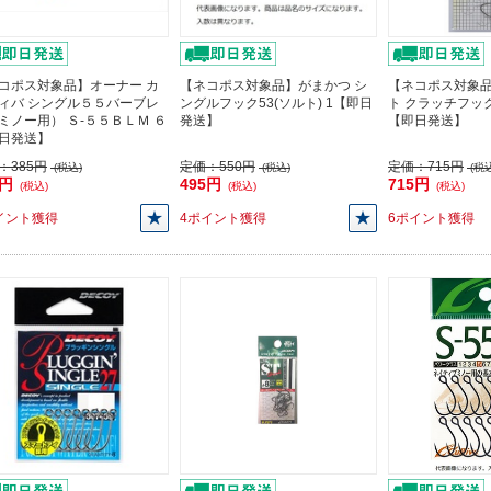
コポス対象品】オーナー カ
【ネコポス対象品】がまかつ シ
【ネコポス対象
ィバ シングル５５バーブレ
ングルフック53(ソルト) 1【即日
ト クラッチフック 
ミノー用） Ｓ-５５ＢＬＭ ６
発送】
【即日発送】
日発送】
：
385円
定価：
550円
定価：
715円
(税込)
(税込)
(税込
6円
495円
715円
(税込)
(税込)
(税込)
イント獲得
4ポイント獲得
6ポイント獲得